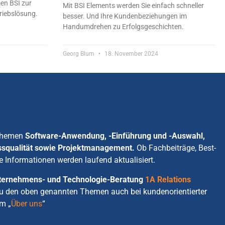
en BSI zur
Mit BSI Elements werden Sie einfach schneller
riebslösung.
besser. Und Ihre Kundenbeziehungen im
Handumdrehen zu Erfolgsgeschichten.
Georg Blum
18. November 2024
 Themen
Software-Anwendung, -Einführung und -Auswahl,
ssqualität sowie Projektmanagement.
Ob Fachbeiträge, Best-
e Informationen werden laufend aktualisiert.
Unternehmens- und Technologie-Beratung
1A Relations
zu den oben genannten Themen auch bei kundenorientierter
m „
Über uns
“