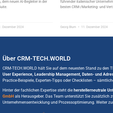
 dem neuen AI-Begleiter in der
führender italienischer Unternehm
uite.
besten CRM-/Marketing- und Vert
. Dezember 2024
Georg Blum
11. Dezember 2024
Über CRM-TECH.WORLD
CRM-TECH.WORLD hält Sie auf dem neuesten Stand zu den
User Experience, Leadership Management, Daten- und Adre
Practice-Beispiele, Experten-Tipps oder Checklisten – sämtlich
Hinter der fachlichen Expertise steht die
herstellerneutrale 
GmbH
als Herausgeber. Das Team unterstützt Sie zusätzlich 
Unternehmensentwicklung und Prozessoptimierung. Weiter zu