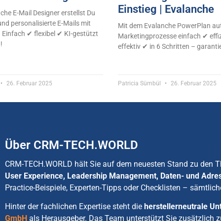
Einstieg | Evalanche
he E-Mail Designer erstellst Du
und personalisierte E-Mails mit
Mit dem Evalanche PowerPlan aut
 Einfach ✔ flexibel ✔ KI-gestützt
Marketingprozesse einfach ✔ effi
!
effektiv ✔ in 6 Schritten – garantie
26. Februar 2025
Patricia Sümbül
26. Februar 2025
Über CRM-TECH.WORLD
CRM-TECH.WORLD hält Sie auf dem neuesten Stand zu den
User Experience, Leadership Management, Daten- und Adre
Practice-Beispiele, Experten-Tipps oder Checklisten – sämtlich
Hinter der fachlichen Expertise steht die
herstellerneutrale 
GmbH
als Herausgeber. Das Team unterstützt Sie zusätzlich 