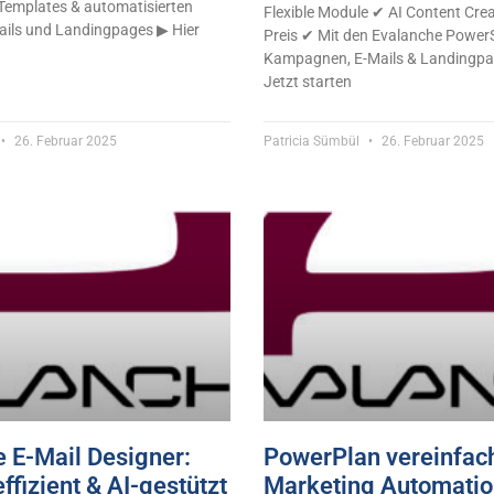
 Templates & automatisierten
Flexible Module ✔ AI Content Cre
ails und Landingpages ▶ Hier
Preis ✔ Mit den Evalanche Power
Kampagnen, E-Mails & Landingpag
Jetzt starten
26. Februar 2025
Patricia Sümbül
26. Februar 2025
 E-Mail Designer:
PowerPlan vereinfac
effizient & AI-gestützt
Marketing Automatio