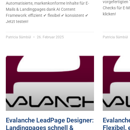
vorgefertigten
Automatisierte, markenkonforme Inhalte für E-
Checks für E-M
Mails & Landingpages dank AI Content
klicken!
Framework: effizient ✔ flexibel ✔ konsistent ✔
Jetzt testen!
Patricia Sümbül
26. Februar 2025
Patricia Sümbül
Evalanche LeadPage Designer:
Evalanche
Landingpages schnell &
Flexibel, 