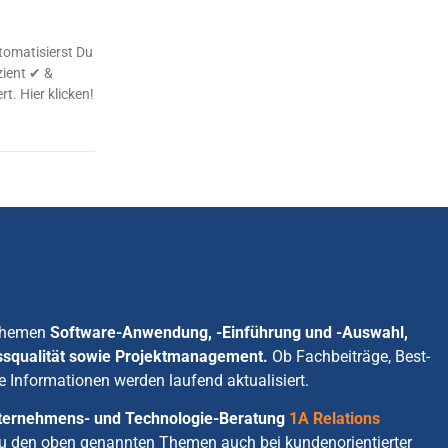
omatisierst Du
zient ✔ &
rt. Hier klicken!
 Themen
Software-Anwendung, -Einführung und -Auswahl,
ssqualität sowie Projektmanagement.
Ob Fachbeiträge, Best-
e Informationen werden laufend aktualisiert.
Unternehmens- und Technologie-Beratung
1A Relations
zu den oben genannten Themen auch bei kundenorientierter