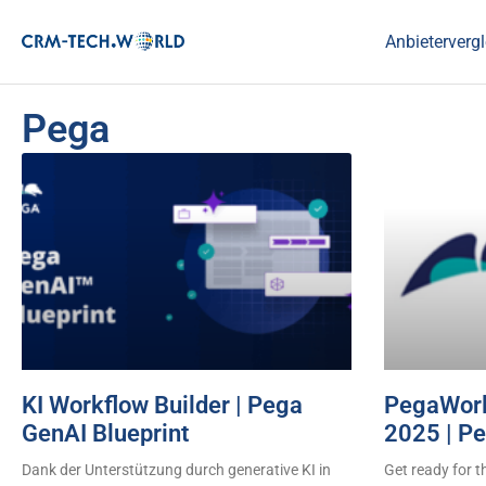
Anbietervergl
Pega
KI Workflow Builder | Pega
PegaWorld
GenAI Blueprint
2025 | P
Dank der Unterstützung durch generative KI in
Get ready for t