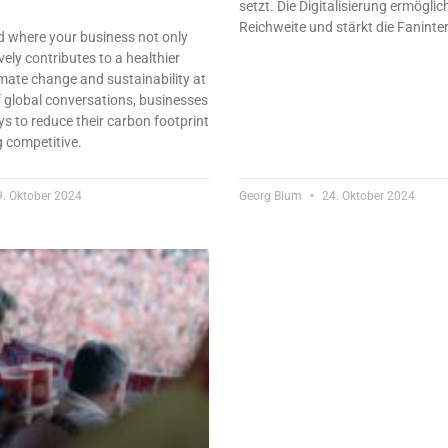
setzt. Die Digitalisierung ermöglic
Reichweite und stärkt die Faninte
d where your business not only
vely contributes to a healthier
imate change and sustainability at
f global conversations, businesses
s to reduce their carbon footprint
 competitive.
. Oktober 2024
Georg Blum
24. Oktober 2024