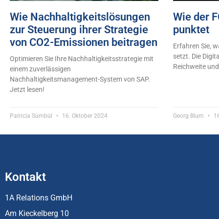
Wie Nachhaltigkeitslösungen
Wie der 
zur Steuerung ihrer Strategie
punktet
von CO2-Emissionen beitragen
Erfahren Sie, 
setzt. Die Digit
Optimieren Sie Ihre Nachhaltigkeitsstrategie mit
Reichweite und 
einem zuverlässigen
Nachhaltigkeitsmanagement-System von SAP.
Jetzt lesen!
Patricia Sümbül
16. Oktober 2024
Georg Blum
16
Kontakt
1A Relations GmbH
Am Kieckelberg 10