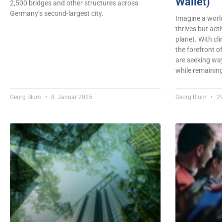
Wallet)
2,500 bridges and other structures across
Germany’s second-largest city.
Imagine a worl
thrives but acti
planet. With cl
the forefront o
are seeking way
while remaining
Georg Blum
8. Januar 2025
Georg Blum
29