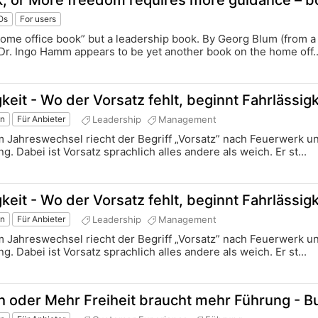
or More freedom requires more guidance – b
Os
For users
home office book” but a leadership book. By Georg Blum (from a
. Dr. Ingo Hamm appears to be yet another book on the home off..
keit - Wo der Vorsatz fehlt, beginnt Fahrlässigk
Leadership
Management
on
Für Anbieter
Zum Jahreswechsel riecht der Begriff „Vorsatz” nach Feuerwerk 
. Dabei ist Vorsatz sprachlich alles andere als weich. Er st...
keit - Wo der Vorsatz fehlt, beginnt Fahrlässigk
Leadership
Management
on
Für Anbieter
Zum Jahreswechsel riecht der Begriff „Vorsatz” nach Feuerwerk 
. Dabei ist Vorsatz sprachlich alles andere als weich. Er st...
oder Mehr Freiheit braucht mehr Führung - B