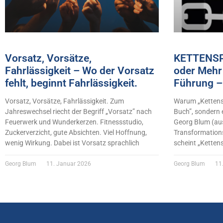
Vorsatz, Vorsätze,
KETTENSP
Fahrlässigkeit – Wo der Vorsatz
oder Mehr 
fehlt, beginnt Fahrlässigkeit.
Führung –
Vorsatz, Vorsätze, Fahrlässigkeit. Zum
Warum „Kettensp
Jahreswechsel riecht der Begriff „Vorsatz” nach
Buch”, sondern 
Feuerwerk und Wunderkerzen. Fitnessstudio,
Georg Blum (au
Zuckerverzicht, gute Absichten. Viel Hoffnung,
Transformations
wenig Wirkung. Dabei ist Vorsatz sprachlich
scheint „Ketten
Georg Blum
11. Januar 2026
Georg Blum
11.