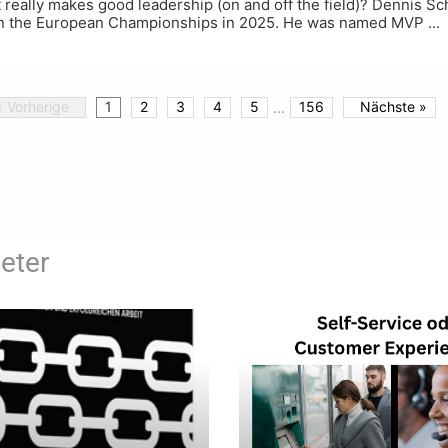
at really makes good leadership (on and off the field)? Dennis S
y in the European Championships in 2025. He was named MVP ...
« Vorherige
1
2
3
4
5
...
156
Nächste »
eter