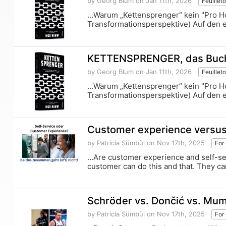
by Georg Blum
on Jan 11th, 2026
Feuillet
...Warum „Kettensprenger“ kein "Pro 
Transformationsperspektive) Auf den e
KETTENSPRENGER, das Buch 
by Georg Blum
on Jan 11th, 2026
Feuillet
...Warum „Kettensprenger“ kein "Pro 
Transformationsperspektive) Auf den e
Customer experience versus s
by Patricia Sümbül
on Nov 17th, 2025
For
...Are customer experience and self-se
customer can do this and that. They ca
Schröder vs. Dončić vs. Mum
by Patricia Sümbül
on Nov 17th, 2025
For