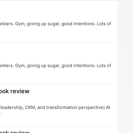
new
tab
parklers. Gym, giving up sugar, good intentions. Lots of
parklers. Gym, giving up sugar, good intentions. Lots of
ook review
 leadership, CRM, and transformation perspective) At
.