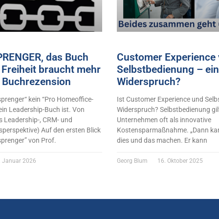
RENGER, das Buch
Customer Experience 
Freiheit braucht mehr
Selbstbedienung – ein
 Buchrezension
Widerspruch?
renger“ kein “Pro Homeoffice-
Ist Customer Experience und Selb
ein Leadership-Buch ist. Von
Widerspruch? Selbstbedienung gilt
s Leadership-, CRM- und
Unternehmen oft als innovative
perspektive) Auf den ersten Blick
Kostensparmaßnahme. „Dann kan
sprenger” von Prof.
dies und das machen. Er kann
 Januar 2026
Georg Blum
16. Oktober 2025