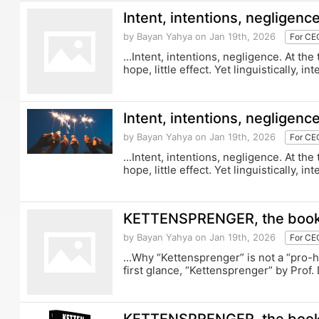
Intent, intentions, negligenc
by Bayan Yahya
on Jan 19th, 2026
For CE
...Intent, intentions, negligence. At th
hope, little effect. Yet linguistically, i
Intent, intentions, negligenc
by Bayan Yahya
on Jan 19th, 2026
For CE
...Intent, intentions, negligence. At th
hope, little effect. Yet linguistically, i
KETTENSPRENGER, the book, 
by Bayan Yahya
on Jan 19th, 2026
For CE
...Why “Kettensprenger” is not a “pro-
first glance, “Kettensprenger” by Prof