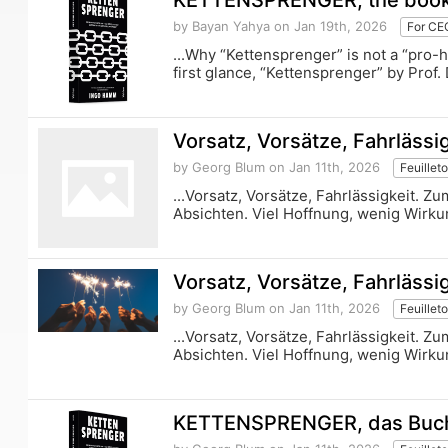
KETTENSPRENGER, the book, 
by Bayan Yahya
on Jan 19th, 2026
For CE
...Why “Kettensprenger” is not a “pro-
first glance, “Kettensprenger” by Prof
Vorsatz, Vorsätze, Fahrlässig
by Georg Blum
on Jan 11th, 2026
Feuillet
...Vorsatz, Vorsätze, Fahrlässigkeit. 
Absichten. Viel Hoffnung, wenig Wirkung
Vorsatz, Vorsätze, Fahrlässig
by Georg Blum
on Jan 11th, 2026
Feuillet
...Vorsatz, Vorsätze, Fahrlässigkeit. 
Absichten. Viel Hoffnung, wenig Wirkung
KETTENSPRENGER, das Buch 