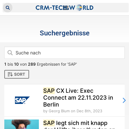
Suchergebnisse
1
bis
10
von
289
Ergebnissen for 'SAP'
SORT
SAP
CX Live: Exec
Connect am 22.11.2023 in
Berlin
by Georg Blum
on Dec 8th, 2023
SAP
legt sich mit knapp