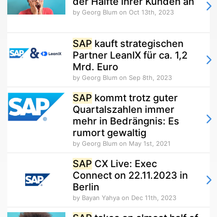
der Hälfte ihrer Kunden an
by Georg Blum
on Oct 13th, 2023
SAP
kauft strategischen
Partner LeanIX für ca. 1,2
Mrd. Euro
by Georg Blum
on Sep 8th, 2023
SAP
kommt trotz guter
Quartalszahlen immer
mehr in Bedrängnis: Es
rumort gewaltig
by Georg Blum
on May 1st, 2021
SAP
CX Live: Exec
Connect on 22.11.2023 in
Berlin
by Bayan Yahya
on Dec 11th, 2023