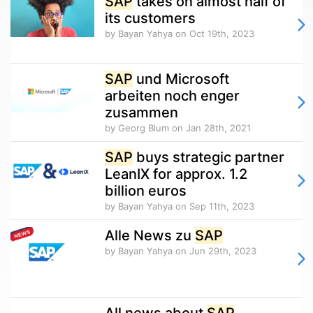
SAP
takes on almost half of
its customers
by Bayan Yahya
on Oct 19th, 2023
SAP
und Microsoft
arbeiten noch enger
zusammen
by Georg Blum
on Jan 28th, 2021
SAP
buys strategic partner
LeanIX for approx. 1.2
billion euros
by Bayan Yahya
on Sep 11th, 2023
Alle News zu
SAP
by Bayan Yahya
on Jun 29th, 2023