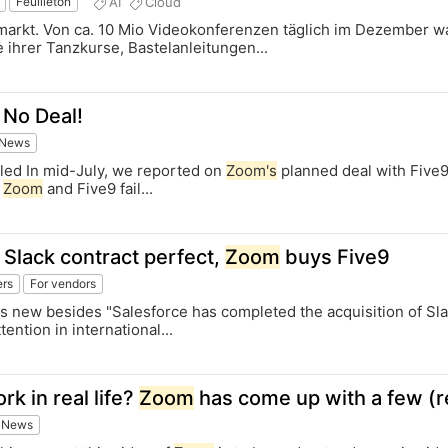
AI
Cloud
Feuilleton
rkt. Von ca. 10 Mio Videokonferenzen täglich im Dezember ware
e ihrer Tanzkurse, Bastelanleitungen...
 No Deal!
 News
iled In mid-July, we reported on
Zoom's
planned deal with Five
n
Zoom
and Five9 fail...
Slack contract perfect,
Zoom
buys Five9
ers
For vendors
is new besides "Salesforce has completed the acquisition of Sl
tention in international...
 in real life?
Zoom
has come up with a few (re
 News