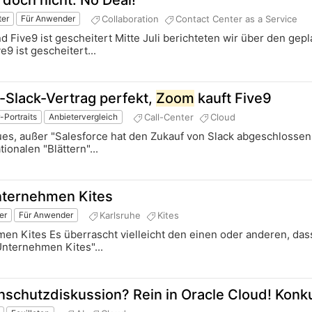
 doch nicht. No Deal!
Collaboration
Contact Center as a Service
ter
Für Anwender
d Five9 ist gescheitert Mitte Juli berichteten wir über den gep
e9 ist gescheitert...
-Slack-Vertrag perfekt,
Zoom
kauft Five9
Call-Center
Cloud
-Portraits
Anbietervergleich
eues, außer "Salesforce hat den Zukauf von Slack abgeschlossen
tionalen "Blättern"...
nternehmen Kites
Karlsruhe
Kites
er
Für Anwender
en Kites Es überrascht vielleicht den einen oder anderen, da
Unternehmen Kites"...
nschutzdiskussion? Rein in Oracle Cloud! Konk