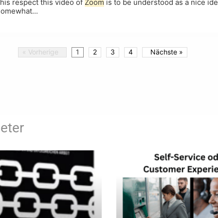
this respect this video of
Zoom
is to be understood as a nice ide
 somewhat...
« Vorherige
1
2
3
4
Nächste »
eter