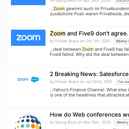
by Georg Blum
on Apr 29th, 2020
DSGVO
...
Zoom
gewinnt auch im Privatkundenma
zusätzliche Push waren Privatleute, di
Zoom
and Five9 don't agree.
by Florian Braun
on Oct 7th, 2021
Weekly
...deal between
Zoom
and Five9 has fa
Five9 failed. Why did the deal betwee
2 Breaking News: Salesforce 
by Florian Braun
on Jul 22nd, 2021
For us
...Yahoo's Finance Channel. What else 
is one of the headlines that attracted at
How do Web conferences work
by Georg Blum
on Nov 15th, 2020
Weekly