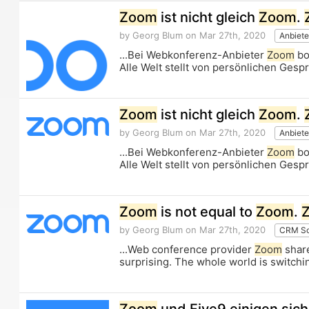
Zoom
ist nicht gleich
Zoom
.
by Georg Blum
on Mar 27th, 2020
Anbiete
...Bei Webkonferenz-Anbieter
Zoom
bo
Alle Welt stellt von persönlichen Ges
Zoom
ist nicht gleich
Zoom
.
by Georg Blum
on Mar 27th, 2020
Anbiete
...Bei Webkonferenz-Anbieter
Zoom
bo
Alle Welt stellt von persönlichen Ges
Zoom
is not equal to
Zoom
.
by Georg Blum
on Mar 27th, 2020
CRM So
...Web conference provider
Zoom
share
surprising. The whole world is switchi