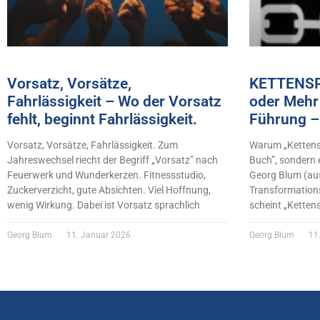
Vorsatz, Vorsätze,
KETTENSP
Fahrlässigkeit – Wo der Vorsatz
oder Mehr 
fehlt, beginnt Fahrlässigkeit.
Führung –
Vorsatz, Vorsätze, Fahrlässigkeit. Zum
Warum „Kettensp
Jahreswechsel riecht der Begriff „Vorsatz” nach
Buch”, sondern 
Feuerwerk und Wunderkerzen. Fitnessstudio,
Georg Blum (au
Zuckerverzicht, gute Absichten. Viel Hoffnung,
Transformations
wenig Wirkung. Dabei ist Vorsatz sprachlich
scheint „Ketten
Georg Blum
11. Januar 2026
Georg Blum
11.