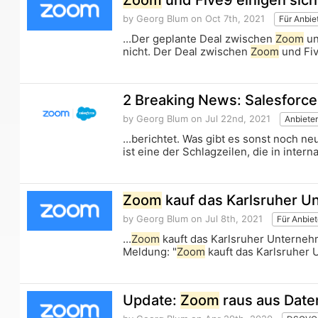
Zoom
und Five9 einigen sich
by Georg Blum
on Oct 7th, 2021
Für Anbie
...Der geplante Deal zwischen
Zoom
un
nicht. Der Deal zwischen
Zoom
und Fiv
2 Breaking News: Salesforce
by Georg Blum
on Jul 22nd, 2021
Anbieter
...berichtet. Was gibt es sonst noch n
ist eine der Schlagzeilen, die in interna
Zoom
kauf das Karlsruher U
by Georg Blum
on Jul 8th, 2021
Für Anbiet
...
Zoom
kauft das Karlsruher Unternehm
Meldung: "
Zoom
kauft das Karlsruher 
Update:
Zoom
raus aus Date