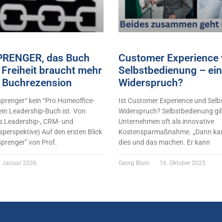
RENGER, das Buch
Customer Experience 
Freiheit braucht mehr
Selbstbedienung – ein
 Buchrezension
Widerspruch?
renger“ kein “Pro Homeoffice-
Ist Customer Experience und Selb
ein Leadership-Buch ist. Von
Widerspruch? Selbstbedienung gilt
s Leadership-, CRM- und
Unternehmen oft als innovative
perspektive) Auf den ersten Blick
Kostensparmaßnahme. „Dann kan
sprenger” von Prof.
dies und das machen. Er kann
 Januar 2026
Georg Blum
16. Oktober 2025