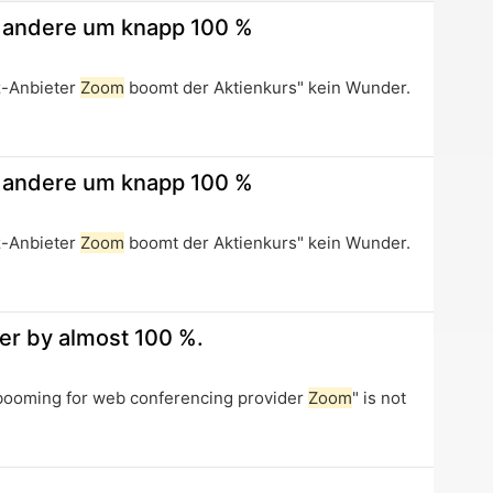
new
e andere um knapp 100 %
tab
z-Anbieter
Zoom
boomt der Aktienkurs" kein Wunder.
e andere um knapp 100 %
z-Anbieter
Zoom
boomt der Aktienkurs" kein Wunder.
er by almost 100 %.
 booming for web conferencing provider
Zoom
" is not