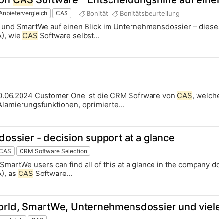
von
CAS
Software - Entscheidungshilfe auf einen
Bonität
Bonitätsbeurteilung
Anbietervergleich
CAS
und SmartWe auf einen Blick im Unternehmensdossier – diese
A), wie
CAS
Software selbst...
0.06.2024 Customer One ist die CRM Sofrware von
CAS
, welch
Alamierungsfunktionen, oprimierte...
ssier - decision support at a glance
CAS
CRM Software Selection
martWe users can find all of this at a glance in the company dos
A), as
CAS
Software...
orld, SmartWe, Unternehmensdossier und vi