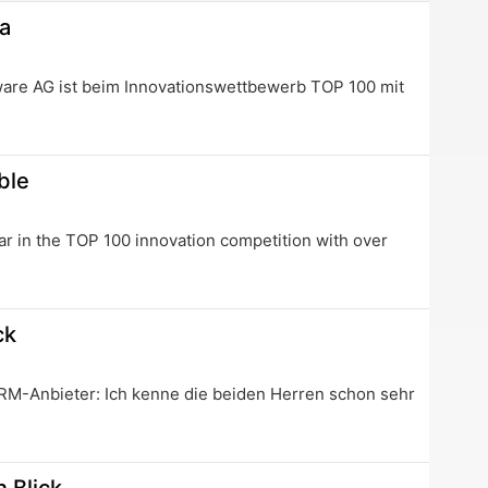
new
da
tab
are AG ist beim Innovationswettbewerb TOP 100 mit
ble
r in the TOP 100 innovation competition with over
ck
RM-Anbieter: Ich kenne die beiden Herren schon sehr