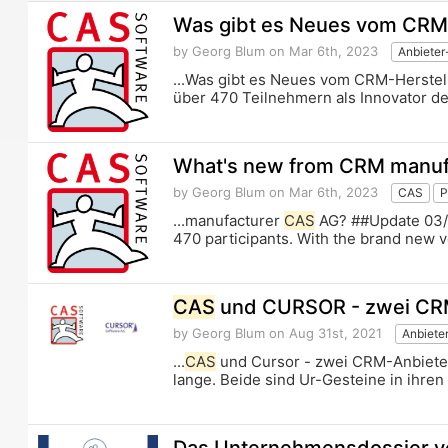
Was gibt es Neues vom CRM
by Georg Blum
on Mar 6th, 2023
Anbieter
...Was gibt es Neues vom CRM-Herstel
über 470 Teilnehmern als Innovator de
What's new from CRM manuf
by Georg Blum
on Mar 6th, 2023
CAS
P
...manufacturer
CAS
AG? ##Update 03
470 participants. With the brand new 
CAS
und CURSOR - zwei CRM-A
by Georg Blum
on Aug 31st, 2021
Anbieter
...
CAS
und Cursor - zwei CRM-Anbieter/
lange. Beide sind Ur-Gesteine in ihren