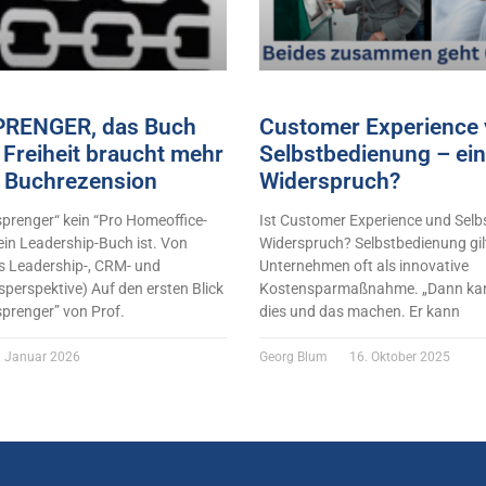
RENGER, das Buch
Customer Experience 
Freiheit braucht mehr
Selbstbedienung – ein
 Buchrezension
Widerspruch?
renger“ kein “Pro Homeoffice-
Ist Customer Experience und Selb
ein Leadership-Buch ist. Von
Widerspruch? Selbstbedienung gilt
s Leadership-, CRM- und
Unternehmen oft als innovative
perspektive) Auf den ersten Blick
Kostensparmaßnahme. „Dann kan
sprenger” von Prof.
dies und das machen. Er kann
 Januar 2026
Georg Blum
16. Oktober 2025