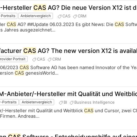
-Hersteller
CAS
AG? Die neue Version X12 ist 
CAS
CRM
-Portraits
Anbietervergleich
ler
CAS
AG? ##Update 06.03.2023 Es gibt News: Die
CAS
Softw
s Jahres ausgezeichnet...
acturer
CAS
AG? The new version X12 is availa
CAS
CRM
rovider Portrait
/06/2023
CAS
Software AG has been named Innovator of the Yea
version
CAS
genesisWorld...
nbieter/-Hersteller mit Qualität und Weitbli
BI
Business Intelligence
-Portraits
Anbietervergleich
-Hersteller mit Qualität und Weitblick
CAS
und Cursor, zwei C
 Firmen. Andreas...