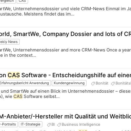
vergleich
CAS
rtWe, Unternehmensdossier und viele CRM-News Einmal im Jahr 
ustausche. Meistens findet das im...
orld, SmartWe, Company Dossier and lots of 
ekly News
tWe, Unternehmensdossier and more CRM-News Once a year, it i
e in the context...
von
CAS
Software - Entscheidungshilfe auf einen
Bonität
Bonitäts
Erfahrungsbericht Anwendung
Kundengewinnung
und SmartWe auf einen Blick im Unternehmensdossier – diese
A), wie
CAS
Software selbst...
nbieter/-Hersteller mit Qualität und Weitbli
BI
Business Intelligence
-Portraits
IT-Strategie