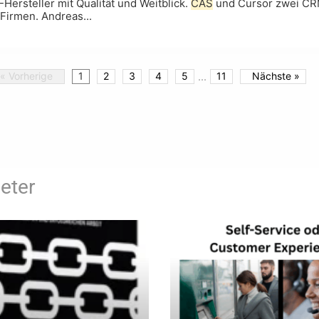
ersteller mit Qualität und Weitblick.
CAS
und Cursor zwei CRM
 Firmen. Andreas...
« Vorherige
1
2
3
4
5
...
11
Nächste »
eter