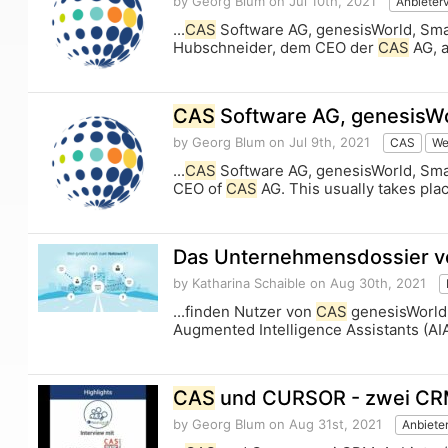
by Georg Blum
on Jul 10th, 2021
Anbieter
...
CAS
Software AG, genesisWorld, Sma
Hubschneider, dem CEO der
CAS
AG, a
CAS
Software AG, genesisW
by Georg Blum
on Jul 9th, 2021
CAS
We
...
CAS
Software AG, genesisWorld, Smar
CEO of
CAS
AG. This usually takes plac
Das Unternehmensdossier 
by Katharina Schaible
on Aug 30th, 2021
...finden Nutzer von
CAS
genesisWorld 
Augmented Intelligence Assistants (AI
CAS
und CURSOR - zwei CRM-A
by Georg Blum
on Aug 31st, 2021
Anbieter