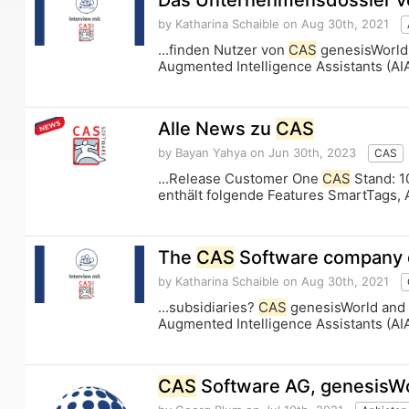
Das Unternehmensdossier 
by Katharina Schaible
on Aug 30th, 2021
...finden Nutzer von
CAS
genesisWorld 
Augmented Intelligence Assistants (AI
Alle News zu
CAS
by Bayan Yahya
on Jun 30th, 2023
CAS
...Release Customer One
CAS
Stand: 1
enthält folgende Features SmartTags, 
The
CAS
Software company do
by Katharina Schaible
on Aug 30th, 2021
...subsidiaries?
CAS
genesisWorld and S
Augmented Intelligence Assistants (AI
CAS
Software AG, genesisW