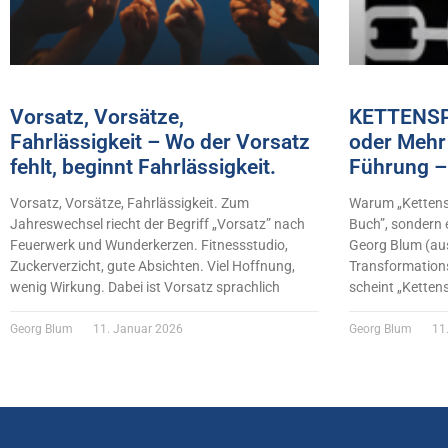
Vorsatz, Vorsätze,
KETTENSP
Fahrlässigkeit – Wo der Vorsatz
oder Mehr 
fehlt, beginnt Fahrlässigkeit.
Führung –
Vorsatz, Vorsätze, Fahrlässigkeit. Zum
Warum „Kettensp
Jahreswechsel riecht der Begriff „Vorsatz” nach
Buch”, sondern 
Feuerwerk und Wunderkerzen. Fitnessstudio,
Georg Blum (au
Zuckerverzicht, gute Absichten. Viel Hoffnung,
Transformations
wenig Wirkung. Dabei ist Vorsatz sprachlich
scheint „Ketten
Georg Blum
11. Januar 2026
Georg Blum
11.