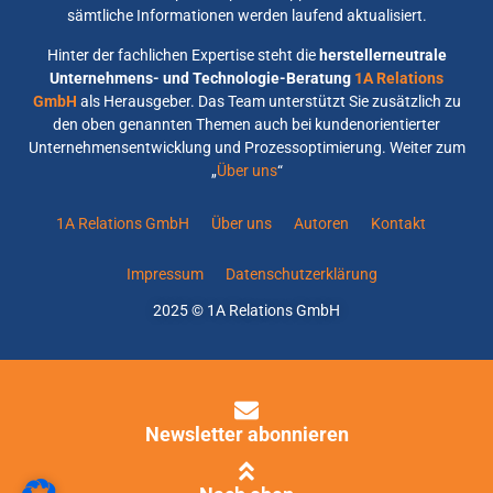
sämtliche Informationen werden laufend aktualisiert.
Hinter der fachlichen Expertise steht die
herstellerneutrale
Unternehmens- und Technologie-Beratung
1A Relations
GmbH
als Herausgeber. Das Team unterstützt Sie zusätzlich zu
den oben genannten Themen auch bei kundenorientierter
Unternehmensentwicklung und Prozessoptimierung. Weiter zum
„
Über uns
“
1A Relations GmbH
Über uns
Autoren
Kontakt
Impressum
Datenschutzerklärung
2025 © 1A Relations GmbH
Newsletter abonnieren