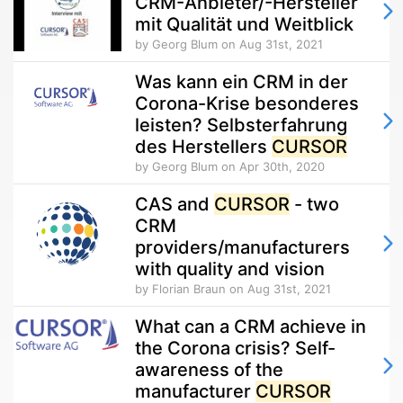
CRM-Anbieter/-Hersteller
mit Qualität und Weitblick
by Georg Blum
on Aug 31st, 2021
Was kann ein CRM in der
Corona-Krise besonderes
leisten? Selbsterfahrung
des Herstellers
CURSOR
by Georg Blum
on Apr 30th, 2020
CAS and
CURSOR
- two
CRM
providers/manufacturers
with quality and vision
by Florian Braun
on Aug 31st, 2021
What can a CRM achieve in
the Corona crisis? Self-
awareness of the
manufacturer
CURSOR