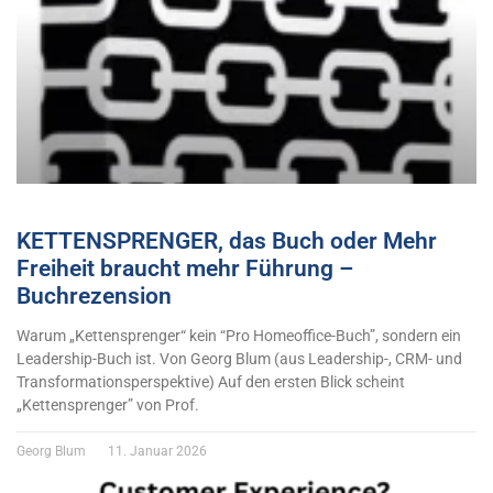
KETTENSPRENGER, das Buch oder Mehr
Freiheit braucht mehr Führung –
Buchrezension
Warum „Kettensprenger“ kein “Pro Homeoffice-Buch”, sondern ein
Leadership-Buch ist. Von Georg Blum (aus Leadership-, CRM- und
Transformationsperspektive) Auf den ersten Blick scheint
„Kettensprenger” von Prof.
Georg Blum
11. Januar 2026