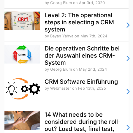
by Georg Blum
on Apr 3rd, 2020
Level 2: The operational
steps in selecting a CRM
system
by Bayan Yahya
on May 7th, 2024
Die operativen Schritte bei
der Auswahl eines CRM-
System
by Georg Blum
on May 2nd, 2024
CRM Software Einführung
by Webmaster
on Feb 13th, 2025
14 What needs to be
considered during the roll-
out? Load test, final test,