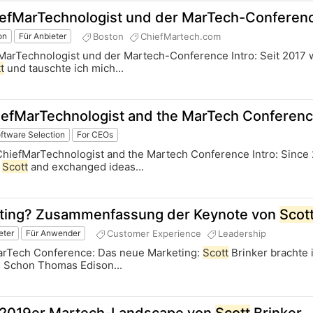
iefMarTechnologist und der MarTech-Conferen
Boston
ChiefMartech.com
on
Für Anbieter
MarTechnologist und der Martech-Conference Intro: Seit 2017 w
t
und tauschte ich mich...
iefMarTechnologist and the MarTech Conferen
tware Selection
For CEOs
ChiefMarTechnologist and the Martech Conference Intro: Since
t
Scott
and exchanged ideas...
eting? Zusammenfassung der Keynote von
Scot
Customer Experience
Leadership
eter
Für Anwender
 MarTech Conference: Das neue Marketing:
Scott
Brinker brachte 
 Schon Thomas Edison...