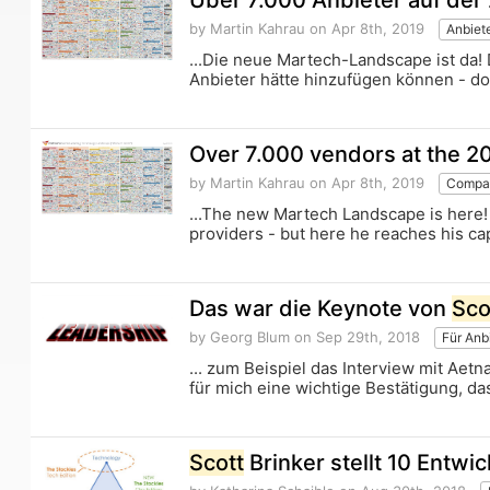
Über 7.000 Anbieter auf de
by Martin Kahrau
on Apr 8th, 2019
Anbiet
...Die neue Martech-Landscape ist da! 
Anbieter hätte hinzufügen können - doc
Over 7.000 vendors at the 
by Martin Kahrau
on Apr 8th, 2019
Compar
...The new Martech Landscape is here!
providers - but here he reaches his capa
Das war die Keynote von
Sco
by Georg Blum
on Sep 29th, 2018
Für Anb
... zum Beispiel das Interview mit Aet
für mich eine wichtige Bestätigung, das
Scott
Brinker stellt 10 Entwi