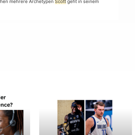
schen mehrere Archetypen
Scott
geht in seinem