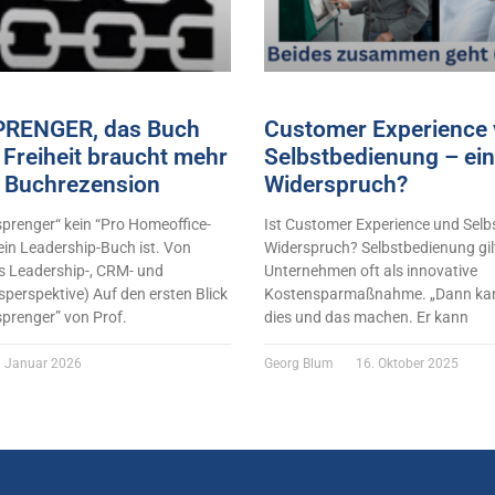
RENGER, das Buch
Customer Experience 
Freiheit braucht mehr
Selbstbedienung – ein
 Buchrezension
Widerspruch?
renger“ kein “Pro Homeoffice-
Ist Customer Experience und Selb
ein Leadership-Buch ist. Von
Widerspruch? Selbstbedienung gilt
s Leadership-, CRM- und
Unternehmen oft als innovative
perspektive) Auf den ersten Blick
Kostensparmaßnahme. „Dann kan
sprenger” von Prof.
dies und das machen. Er kann
 Januar 2026
Georg Blum
16. Oktober 2025