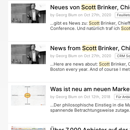
Neues von
Scott
Brinker, Ch
by Georg Blum
on Oct 27th, 2020
Feuillet
...gibt es News zu:
Scott
Brinker, Chief
Conference. Und natürlich traf ich
Scot
News from
Scott
Brinker, Ch
by Georg Blum
on Oct 27th, 2020
CRM Sof
...Here are news about:
Scott
Brinker, 
Boston every year. And of course I me
Was ist neu am neuen Mark
by Georg Blum
on Oct 12th, 2018
Für Anbi
...Der philosophische Einstieg in die
spannende Betrachtungsweise zutage.