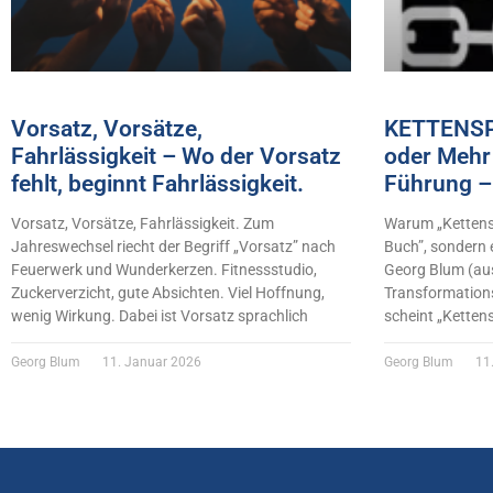
Vorsatz, Vorsätze,
KETTENSP
Fahrlässigkeit – Wo der Vorsatz
oder Mehr 
fehlt, beginnt Fahrlässigkeit.
Führung –
Vorsatz, Vorsätze, Fahrlässigkeit. Zum
Warum „Kettensp
Jahreswechsel riecht der Begriff „Vorsatz” nach
Buch”, sondern 
Feuerwerk und Wunderkerzen. Fitnessstudio,
Georg Blum (au
Zuckerverzicht, gute Absichten. Viel Hoffnung,
Transformations
wenig Wirkung. Dabei ist Vorsatz sprachlich
scheint „Ketten
Georg Blum
11. Januar 2026
Georg Blum
11.