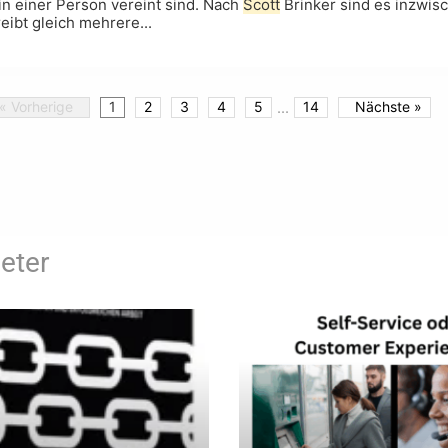
 in einer Person vereint sind. Nach
Scott
Brinker sind es inzwi
eibt gleich mehrere...
« Vorherige
1
2
3
4
5
...
14
Nächste »
eter