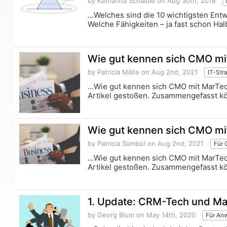
by Katharina Schaible
on Aug 30th, 2018
...Welches sind die 10 wichtigsten Ent
Welche Fähigkeiten – ja fast schon Halb
Wie gut kennen sich CMO mi
by Patricia Milite
on Aug 2nd, 2021
IT-Str
...Wie gut kennen sich CMO mit MarT
Artikel gestoßen. Zusammengefasst kö
Wie gut kennen sich CMO mi
by Patricia Sümbül
on Aug 2nd, 2021
Für 
...Wie gut kennen sich CMO mit MarT
Artikel gestoßen. Zusammengefasst kö
1. Update: CRM-Tech und Mar
by Georg Blum
on May 14th, 2020
Für An