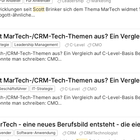
Leadership
Marketing
Für Anbieter
Für Anwender
wicklungen seit
Scott
Brinker sich dem Thema MarTech widmet 1. 
gott-ähnliche...
t MarTech-/CRM-Tech-Themen aus? Ein Verglei
C-Level
CMO
ategie
Leadership Management
ech-/CRM-Tech-Themen aus? Ein Vergleich auf C-Level-Basis B
nnte man schreiben: CMO...
t MarTech-/CRM-Tech-Themen aus? Ein Verglei
C-Level
CMO
Geschäftsführer
IT-Strategie
ech-/CRM-Tech-Themen aus? Ein Vergleich auf C-Level-Basis B
nnte man schreiben: CMO...
Tech - eine neues Berufsbild entsteht - die ei
CRM
CRMTechnologist
wender
Software-Anwendung