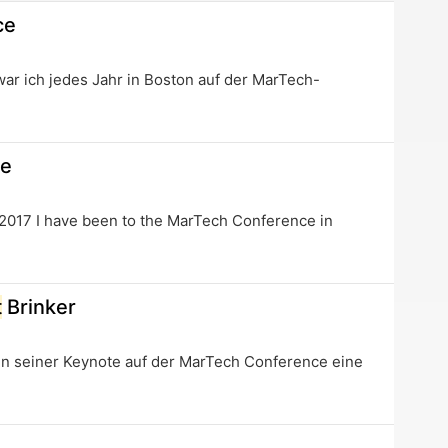
new
ce
tab
ar ich jedes Jahr in Boston auf der MarTech-
ce
 2017 I have been to the MarTech Conference in
t
Brinker
in seiner Keynote auf der MarTech Conference eine