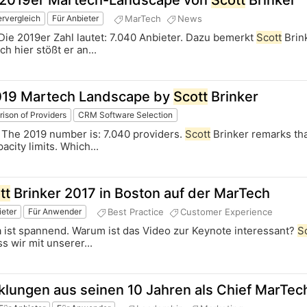
r 2019er Martech-Landscape von
Scott
Brinker
MarTech
News
ervergleich
Für Anbieter
Die 2019er Zahl lautet: 7.040 Anbieter. Dazu bemerkt
Scott
Brin
h hier stößt er an...
2019 Martech Landscape by
Scott
Brinker
ison of Providers
CRM Software Selection
 The 2019 number is: 7.040 providers.
Scott
Brinker remarks th
city limits. Which...
tt
Brinker 2017 in Boston auf der MarTech
Best Practice
Customer Experience
ieter
Für Anwender
na ist spannend. Warum ist das Video zur Keynote interessant?
S
s wir mit unserer...
cklungen aus seinen 10 Jahren als Chief MarTec