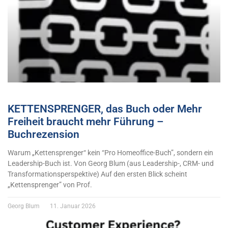
KETTENSPRENGER, das Buch oder Mehr
Freiheit braucht mehr Führung –
Buchrezension
Warum „Kettensprenger“ kein “Pro Homeoffice-Buch”, sondern ein
Leadership-Buch ist. Von Georg Blum (aus Leadership-, CRM- und
Transformationsperspektive) Auf den ersten Blick scheint
„Kettensprenger” von Prof.
Georg Blum
11. Januar 2026