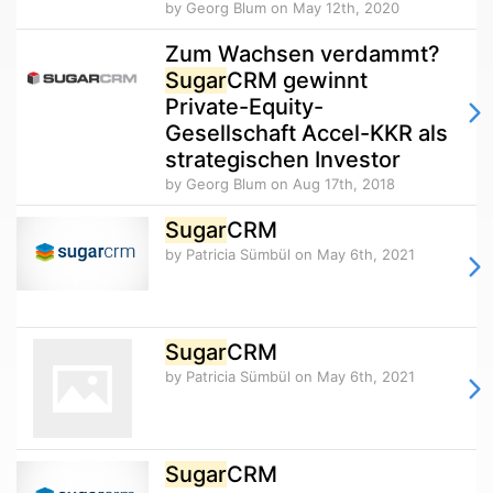
by Georg Blum
on May 12th, 2020
Zum Wachsen verdammt?
Sugar
CRM gewinnt
Private-Equity-
Gesellschaft Accel-KKR als
strategischen Investor
by Georg Blum
on Aug 17th, 2018
Sugar
CRM
by Patricia Sümbül
on May 6th, 2021
Sugar
CRM
by Patricia Sümbül
on May 6th, 2021
Sugar
CRM