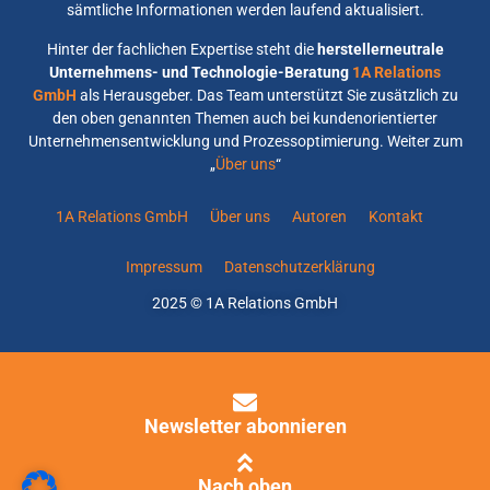
sämtliche Informationen werden laufend aktualisiert.
Hinter der fachlichen Expertise steht die
herstellerneutrale
Unternehmens- und Technologie-Beratung
1A Relations
GmbH
als Herausgeber. Das Team unterstützt Sie zusätzlich zu
den oben genannten Themen auch bei kundenorientierter
Unternehmensentwicklung und Prozessoptimierung. Weiter zum
„
Über uns
“
1A Relations GmbH
Über uns
Autoren
Kontakt
Impressum
Datenschutzerklärung
2025 © 1A Relations GmbH
Newsletter abonnieren
Nach oben