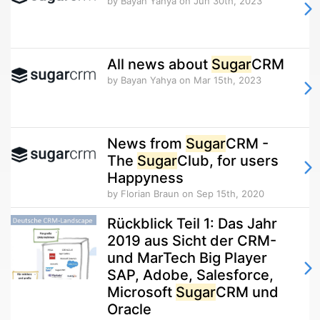
by Bayan Yahya
on Jun 30th, 2023
All news about
Sugar
CRM
by Bayan Yahya
on Mar 15th, 2023
News from
Sugar
CRM -
The
Sugar
Club, for users
Happyness
by Florian Braun
on Sep 15th, 2020
Rückblick Teil 1: Das Jahr
2019 aus Sicht der CRM-
und MarTech Big Player
SAP, Adobe, Salesforce,
Microsoft
Sugar
CRM und
Oracle