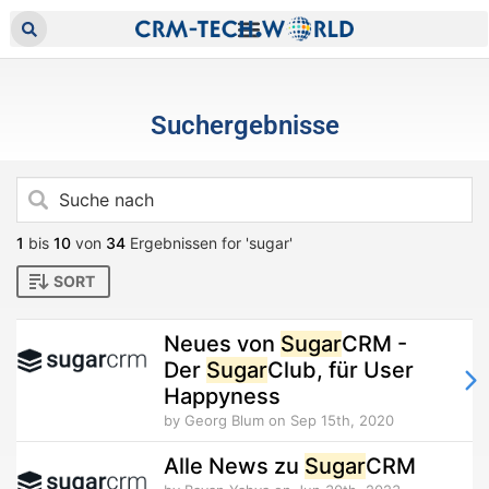
Suchergebnisse
1
bis
10
von
34
Ergebnissen for 'sugar'
SORT
Neues von
Sugar
CRM -
Der
Sugar
Club, für User
Happyness
by Georg Blum
on Sep 15th, 2020
Alle News zu
Sugar
CRM