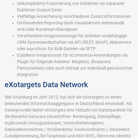
Unkomplizierte Fusionierung von Dubletten via separater
Dubletten-Output-Datei
Vielfältige Anreicherung verschiedener Zusatzinformationen
Umfassendes Reporting dank visualisiertem Adressaudit
und/oder Kundenprofilanalysen
Verschiedene Integrationswege für Anbieter-unabhängige
CRM-Systemlandschaften via API (REST, SOAP), Webservice
oder asynchron für Bulk-Dateien via SFTP
Etablierte Integrationen für eCommerce-Anwendungen via
Plugin für folgende Anbieter: Magento, Shopware,
Plentymarkets oder auch GitHub zur individuell gewünschten
Integration
eXotargets Data Network
Seit Gründung im Jahr 2012, hat sich die eXotargets zu einem
bedeutenden Informatiosaggregator in Deutschland entwickelt. Als
Datenprovider bietet eXotargets eine Vielzahl von Datenpunkten für
die Bereiche Datacare (Anschriften- Bereinigung, Datenpflege,
ergänzende Umzugsadressen, Verstorbenenregister,
Gebäudeverzeichnis / Straßendatei/ Geokoordinaten ), Dataselect
(Leadgenerierung, Re-Targeting) und eIDV (KYC, Electronic Identity