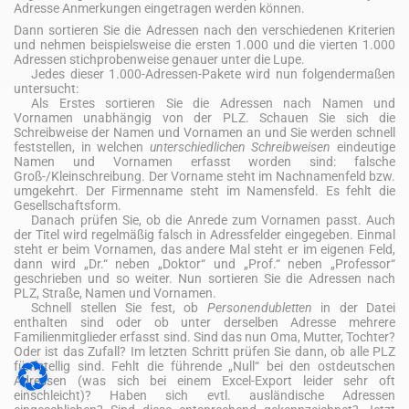
Adresse Anmerkungen eingetragen werden können.
Dann sortieren Sie die Adressen nach den verschiedenen Kriterien
und nehmen beispielsweise die ersten 1.000 und die vierten 1.000
Adressen stichprobenweise genauer unter die Lupe.
Jedes dieser 1.000-Adressen-Pakete wird nun folgendermaßen
untersucht:
Als Erstes sortieren Sie die Adressen nach Namen und
Vornamen unabhängig von der PLZ. Schauen Sie sich die
Schreibweise der Namen und Vornamen an und Sie werden schnell
feststellen, in welchen
unterschiedlichen Schreibweisen
eindeutige
Namen und Vornamen erfasst worden sind: falsche
Groß-/Kleinschreibung. Der Vorname steht im Nachnamenfeld bzw.
umgekehrt. Der Firmenname steht im Namensfeld. Es fehlt die
Gesellschaftsform.
Danach prüfen Sie, ob die Anrede zum Vornamen passt. Auch
der Titel wird regelmäßig falsch in Adressfelder eingegeben. Einmal
steht er beim Vornamen, das andere Mal steht er im eigenen Feld,
dann wird „Dr.“ neben „Doktor“ und „Prof.“ neben „Professor“
geschrieben und so weiter. Nun sortieren Sie die Adressen nach
PLZ, Straße, Namen und Vornamen.
Schnell stellen Sie fest, ob
Personendubletten
in der Datei
enthalten sind oder ob unter derselben Adresse mehrere
Familienmitglieder erfasst sind. Sind das nun Oma, Mutter, Tochter?
Oder ist das Zufall? Im letzten Schritt prüfen Sie dann, ob alle PLZ
fünfstellig sind. Fehlt die führende „Null“ bei den ostdeutschen
Adressen (was sich bei einem Excel-Export leider sehr oft
einschleicht)? Haben sich evtl. ausländische Adressen