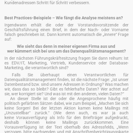
Kundenadressen Schritt für Schritt verbessern.
Best Practices-Beispiele – Wie fängt die Analyse meistens an?
Irgendwann erhält die oder der Vorstandsvorsitzende der
Geschäftsführung einen Brief, in dem der Nach- oder Vorname
falsch geschrieben ist. Dann kommt automatisch die „innere“ Frage
auf:
Wie sieht das denn in meiner eigenen Firma aus und
wer kümmert sich bei uns um das Datenqualitätsmanagement?
In der nächsten Führungskräftesitzung fragen Sie dann reihum: Ist
es EDV/IT, Marketing, Vertrieb, Kundenservice oder Database-
Marketing, die verantwortlich sind?
Falls Sie überhaupt einen Verantwortlichen für
Datenqualitätsmanagement finden, ist die nächste Frage: „Ist unser
Datenbestand bzw. sind unsere Adressen in Ordnung? Was machen
wir, dass das so bleibt? Gibt es fehlerhafte Daten? Wer achtet auf
sie, wer korrigiert sie? Und was ist mit den anderen, vielen Daten?“
An dieser Stelle ist der oder die Angesprochene häufig mit
politisch gefärbten Sätzen dabei, wie zum Beispiel, „Machen Sie sich
keine Sorgen! Bei der letzten Aktion kamen keine Mailings mit
„Unzustellbar“ zurück.“ (Wie denn auch, es war ja auch
keine
Vorausverfügung
als Info für den Briefträger aufgedruckt,
deshalb können keine Mailings zurückkommen. Eine
Vorausverfügung ist der Text oberhalb des Adressfelds, „Wenn
verzogen, bitte nachsenden und mit Anschriftenberichtigungskarte