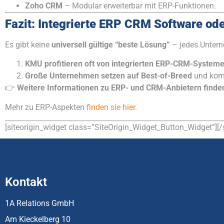
Zoho CRM
– Modular erweiterbar mit ERP-Funktionen.
Fazit: Integrierte ERP CRM Software o
Es gibt keine
universell gültige “beste Lösung”
– jedes Untern
KMU profitieren oft von integrierten ERP-CRM-System
Große Unternehmen setzen auf Best-of-Breed
und komb
👉
Weitere Informationen zu ERP- und CRM-Anbietern finden
Mehr zu ERP-Aspekten
finden sie hier.
[siteorigin_widget class=”SiteOrigin_Widget_Button_Widget”]
[/
Kontakt
1A Relations GmbH
Am Kieckelberg 10