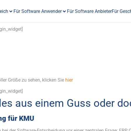
eich
Für Software Anwender
Für Software Anbieter
Für Gesc
igin_widget]
er Größe zu sehen, klicken Sie
hier
igin_widget]
les aus einem Guss oder do
ng für KMU
 bei der Software-Entscheidung vor einer zentralen Frage: ERP