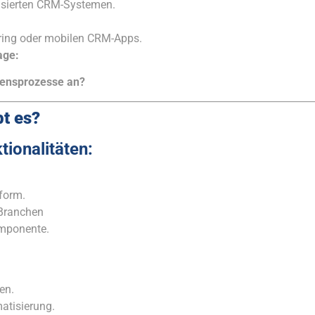
isierten CRM-Systemen.
ring oder mobilen CRM-Apps.
age:
ensprozesse an?
t es?
ionalitäten:
form.
 Branchen
mponente.
en.
atisierung.