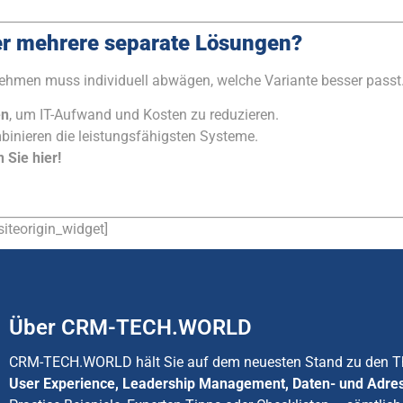
der mehrere separate Lösungen?
ehmen muss individuell abwägen, welche Variante besser passt
en
, um IT-Aufwand und Kosten zu reduzieren.
inieren die leistungsfähigsten Systeme.
 Sie hier!
siteorigin_widget]
Über CRM-TECH.WORLD
CRM-TECH.WORLD hält Sie auf dem neuesten Stand zu den
User Experience, Leadership Management, Daten- und Adre