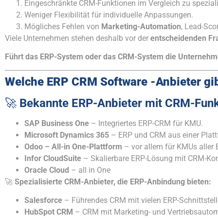
Eingeschränkte CRM-Funktionen im Vergleich zu spezial
Weniger Flexibilität für individuelle Anpassungen.
Mögliches Fehlen von
Marketing-Automation
, Lead-Sco
Viele Unternehmen stehen deshalb vor der
entscheidenden Fr
Führt das ERP-System oder das CRM-System die Unternehm
Welche ERP CRM Software -Anbieter gib
🚀
Bekannte ERP-Anbieter mit CRM-Funkt
SAP Business One
– Integriertes ERP-CRM für KMU.
Microsoft Dynamics 365
– ERP und CRM aus einer Platt
Odoo – All-in One-Plattform
– vor allem für KMUs aller
Infor CloudSuite
– Skalierbare ERP-Lösung mit CRM-Ko
Oracle Cloud
– all in One
🚀
Spezialisierte CRM-Anbieter, die ERP-Anbindung bieten:
Salesforce
– Führendes CRM mit vielen ERP-Schnittstell
HubSpot CRM
– CRM mit Marketing- und Vertriebsautom