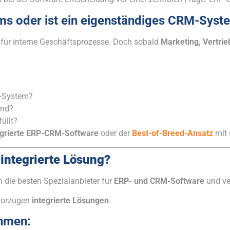
s oder ist ein eigenständiges CRM-Syst
für interne Geschäftsprozesse. Doch sobald
Marketing, Vertri
M-System?
end?
füllt?
egrierte ERP-CRM-Software
oder der
Best-of-Breed-Ansatz
mit 
integrierte Lösung?
 die besten Spezialanbieter für
ERP- und CRM-Software
und ver
vorzugen
integrierte Lösungen
.
ehmen: