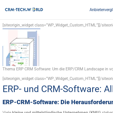
Anbietervergl
[siteorigin_widget class=”WP_Widget_Custom_HTML”]
[/siteor
Thema ERP CRM Software: Um die ERP/CRM Landscape in voll
[siteorigin_widget class=”WP_Widget_Custom_HTML”]
[/siteor
ERP- und CRM-Software: Al
ERP-CRM-Software: Die Herausforderu
Viele
kleine und mittelständische Unternehmen (KMU)
stehen