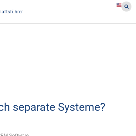
häftsführer
ch separate Systeme?
 CRM Software