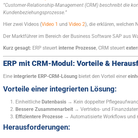
“Customer-Relationship-Management (CRM) beschreibt die kon
Kundenbeziehungsprozesse.”
Hier zwei Videos (
Video 1
und
Video 2
), die erklären, welche
Der Marktführer im Bereich der Business Software SAP aus Wa
Kurz gesagt:
ERP steuert
interne Prozesse
, CRM steuert
exte
ERP mit CRM-Modul: Vorteile & Heraus
Eine
integrierte ERP-CRM-Lösung
bietet den Vorteil einer
einh
Vorteile einer integrierten Lösung:
Einheitliche
Datenbasis
→ Kein doppelter Pflegeaufwand
Bessere Zusammenarbeit
→ Vertriebs- und Finanzdaten
Effizientere Prozesse
→ Automatisierte Workflows und n
Herausforderungen: