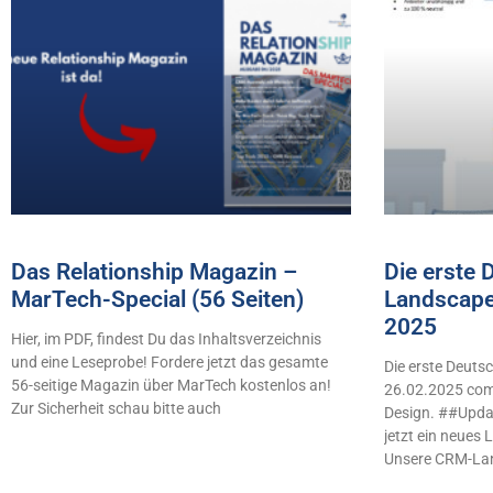
Das Relationship Magazin –
Die erste
MarTech-Special (56 Seiten)
Landscape
2025
Hier, im PDF, findest Du das Inhaltsverzeichnis
und eine Leseprobe! Fordere jetzt das gesamte
Die erste Deut
56-seitige Magazin über MarTech kostenlos an!
26.02.2025 comb
Zur Sicherheit schau bitte auch
Design. ##Updat
jetzt ein neues
Unsere CRM-La