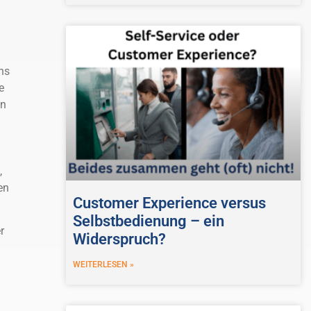
ns
e
en
,
en
Customer Experience versus
Selbstbedienung – ein
r
Widerspruch?
WEITERLESEN »