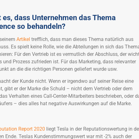
!
gt es, dass Unternehmen das Thema
ence so behandeln?
n seinem
Artikel
trefflich, dass man dieses Thema natürlich aus
ss. Es spielt keine Rolle, wie die Abteilungen in sich das Them
eren: Für den Vertrieb ist es vermutlich der Abschluss, der wich
s und Prozess zufrieden ist. Für das Marketing, dass relevanter
unkt an die die richtigen Personen geliefert wurde usw.
acht der Kunde nicht. Wenn er irgendwo auf seiner Reise eine
, gibt er der Marke die Schuld – nicht dem Vertrieb oder dem
 das Verhalten eines Call-Center-Mitarbeiters beschrieben, oder d
äufers – dies alles hat negative Auswirkungen auf die Marke.
utation Report 2020
liegt Tesla in der Reputationswertung in de
n Ende. Teslas Kundenstimmungswert war mit -2% auch der