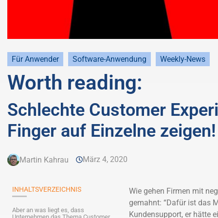
Für Anwender
Software-Anwendung
Weekly-News
Worth reading:
Schlechte Customer Experi
Finger auf Einzelne zeigen!
März 4, 2020
Martin Kahrau
INHALTSVERZEICHNIS
Wie gehen Firmen mit neg
gemahnt: “Dafür ist das Ma
Aber an was liegt es, dass
Kundensupport, er hätte e
Unternehmen das Thema Customer