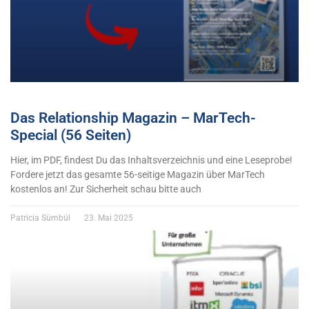
Das Relationship Magazin – MarTech-
Special (56 Seiten)
Hier, im PDF, findest Du das Inhaltsverzeichnis und eine Leseprobe!
Fordere jetzt das gesamte 56-seitige Magazin über MarTech
kostenlos an! Zur Sicherheit schau bitte auch
Patricia Sümbül
23. Mai 2025