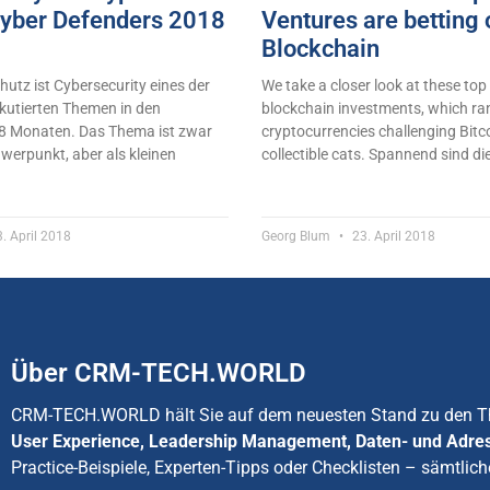
yber Defenders 2018
Ventures are betting 
Blockchain
utz ist Cybersecurity eines der
We take a closer look at these top
kutierten Themen in den
blockchain investments, which r
8 Monaten. Das Thema ist zwar
cryptocurrencies challenging Bitco
werpunkt, aber als kleinen
collectible cats. Spannend sind di
. April 2018
Georg Blum
23. April 2018
Über CRM-TECH.WORLD
CRM-TECH.WORLD hält Sie auf dem neuesten Stand zu den
User Experience, Leadership Management, Daten- und Adre
Practice-Beispiele, Experten-Tipps oder Checklisten – sämtlich