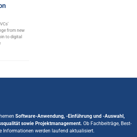
on
 VCs’
ange from new
in to digital
e
 Themen
Software-Anwendung, -Einführung und -Auswahl,
ssqualität sowie Projektmanagement.
Ob Fachbeiträge, Best-
e Informationen werden laufend aktualisiert.