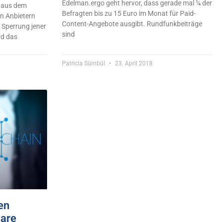
Edelman.ergo geht hervor, dass gerade mal ¼ der
k aus dem
Befragten bis zu 15 Euro im Monat für Paid-
en Anbietern
Content-Angebote ausgibt. Rundfunkbeiträge
e Sperrung jener
sind
rd das
Patricia Sümbül
23. April 2018
en
uare