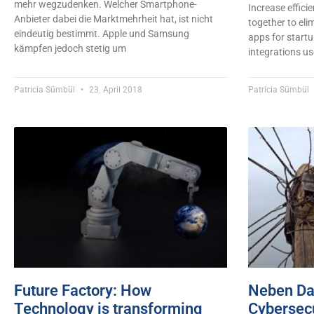
mehr wegzudenken. Welcher Smartphone-
Increase effici
Anbieter dabei die Marktmehrheit hat, ist nicht
together to el
eindeutig bestimmt. Apple und Samsung
apps for start
kämpfen jedoch stetig um
integrations us
Patricia Sümbül
23. April 2018
Patricia Sümbül
Future Factory: How
Neben Dat
Technology is transforming
Cybersecu