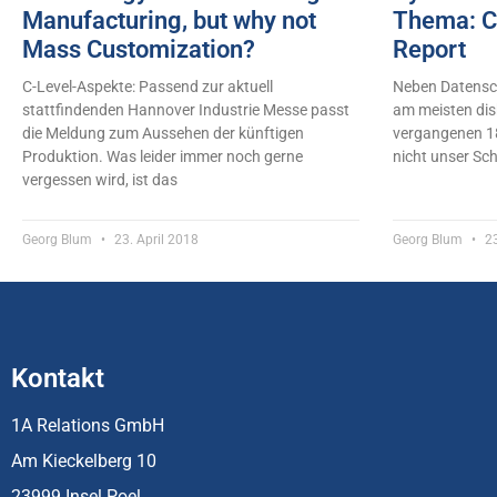
Manufacturing, but why not
Thema: C
Mass Customization?
Report
C-Level-Aspekte: Passend zur aktuell
Neben Datensch
stattfindenden Hannover Industrie Messe passt
am meisten dis
die Meldung zum Aussehen der künftigen
vergangenen 1
Produktion. Was leider immer noch gerne
nicht unser Sch
vergessen wird, ist das
Georg Blum
23. April 2018
Georg Blum
23
Kontakt
1A Relations GmbH
Am Kieckelberg 10
23999 Insel Poel