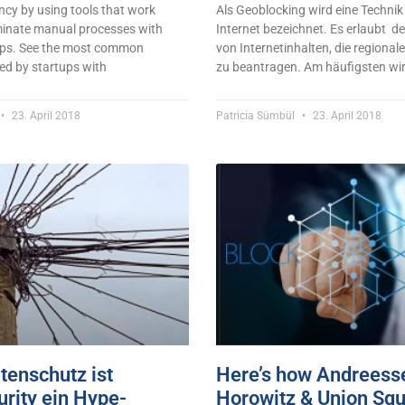
ency by using tools that work
Als Geoblocking wird eine Techni
iminate manual processes with
Internet bezeichnet. Es erlaubt d
ups. See the most common
von Internetinhalten, die regional
ed by startups with
zu beantragen. Am häufigsten wi
23. April 2018
Patricia Sümbül
23. April 2018
enschutz ist
Here’s how Andreess
rity ein Hype-
Horowitz & Union Sq