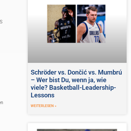
YS
Schröder vs. Dončić vs. Mumbrú
– Wer bist Du, wenn ja, wie
viele? Basketball-Leadership-
Lessons
en
WEITERLESEN »