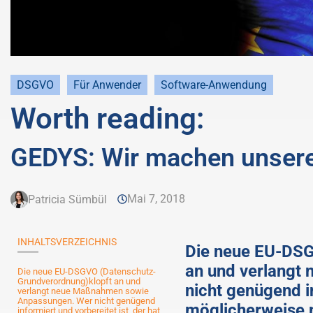
DSGVO
Für Anwender
Software-Anwendung
Worth reading:
GEDYS: Wir machen unsere
Mai 7, 2018
Patricia Sümbül
INHALTSVERZEICHNIS
Die neue EU-DSG
an und verlangt
Die neue EU-DSGVO (Datenschutz-
Grundverordnung)klopft an und
nicht genügend in
verlangt neue Maßnahmen sowie
Anpassungen. Wer nicht genügend
möglicherweise m
informiert und vorbereitet ist, der hat