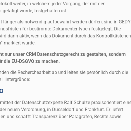
tokoll weiter, in welchem jeder Vorgang, der mit den
etätigt wurde, festgehalten ist.
ht länger als notwendig aufbewahrt werden dürfen, sind in GED
ngsfristen für bestimmte Dokumententypen festgelegt. Die
rd dann aktiv, wenn das Dokument durch das Kontrollkästchen
“ markiert wurde.
icht nur unser CRM Datenschutzgerecht zu gestalten, sondern
für die EU-DSGVO zu machen.
en die Recherchearbeit ab und leiten sie persönlich durch die
 Hintergründe:
VO
ittelt der Datenschutzexperte Ralf Schulze praxisorientiert ein
der neuen Verordnung, in Düsseldorf und Frankfurt. Er liefert
onen und schafft Transparenz über Paragrafen, Rechte sowie