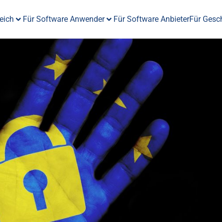
eich
Für Software Anwender
Für Software Anbieter
Für Gesc