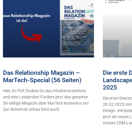
Das Relationship Magazin –
Die erste
MarTech-Special (56 Seiten)
Landscape
2025
Hier, im PDF, findest Du das Inhaltsverzeichnis
und eine Leseprobe! Fordere jetzt das gesamte
Die erste Deut
56-seitige Magazin über MarTech kostenlos an!
26.02.2025 comb
Zur Sicherheit schau bitte auch
Design. ##Updat
jetzt ein neues
Unsere CRM-La