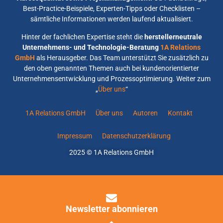
Best-Practice-Beispiele, Experten-Tipps oder Checklisten –
sämtliche Informationen werden laufend aktualisiert.
Hinter der fachlichen Expertise steht die
herstellerneutrale
Unternehmens- und Technologie-Beratung
1A Relations
GmbH
als Herausgeber. Das Team unterstützt Sie zusätzlich zu
den oben genannten Themen auch bei kundenorientierter
Unternehmensentwicklung und Prozessoptimierung. Weiter zum
„
Über uns
“
1A Relations GmbH
Über uns
Autoren
Kontakt
Impressum
Datenschutzerklärung
2025 © 1A Relations GmbH
Newsletter abonnieren