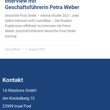
Interview mit
Geschäftsführerin Petra Weber
Deutsche Post Direkt – Adress-Studie 2021: Jede
siebte Adresse nicht zustellbar – Die Studien-
Ergebnisse reflektiert im Interview mit Petra
Weber, Geschäftsführerin Deutsche Post Direkt
Auszug
Georg Blum
7. August 2021
Kontakt
1A Relations GmbH
Am Kieckelberg 10
23999 Insel Poel