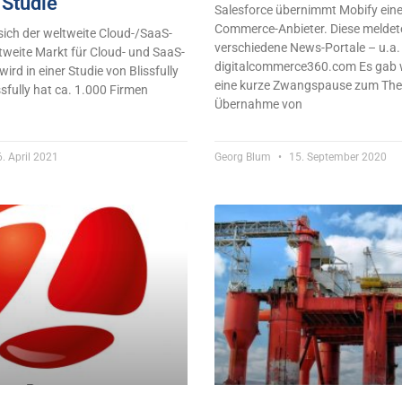
 Studie
Salesforce übernimmt Mobify ein
Commerce-Anbieter. Diese meldet
sich der weltweite Cloud-/SaaS-
verschiedene News-Portale – u.a.
tweite Markt für Cloud- und SaaS-
digitalcommerce360.com Es gab
d in einer Studie von Blissfully
eine kurze Zwangspause zum Th
ssfully hat ca. 1.000 Firmen
Übernahme von
. April 2021
Georg Blum
15. September 2020