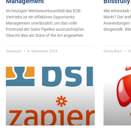
Management
Blissfully
Im heutigen Wettbewerbsumfeld des B2B-
Wie entwickelt 
Vertriebs ist ein effektives Opportunity
Markt? Der wel
Management unerlässlich, um das volle
Anwendungen wir
Potenzial der Sales Pipeline auszuschöpfen.
dargestellt. Bli
Obwohl dies als State of the Art angesehen
Gastautor
4. September 2024
Georg Blum
26