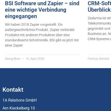
BSI Software und Zapier – sind
CRM-Soft
eine wichtige Verbindung
Überblick
eingegangen
Zadarma ist ei
Telekommunika
Wir haben 2018 Zapier vorgestellt. Ein
gegründet und b
außergewöhnliches Produkt. Zapier verbindet
Business an. Ne
Produkte mit anderen Produkten über eine
CRM-Systeme wi
standardisierte Schnittstelle. BSI gibt es jetzt mit
einer Zapier
Georg Blum
19. April 2020
Patricia Sümbül
Kontakt
1A Relations GmbH
Am Kieckelberg 10