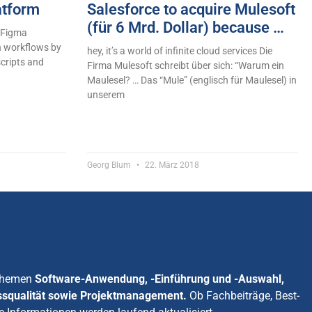
atform
Salesforce to acquire Mulesoft
(für 6 Mrd. Dollar) because …
e Figma
n workflows by
hey, it’s a world of infinite cloud services Die
scripts and
Firma Mulesoft schreibt über sich: “Warum ein
Maulesel? … Das “Mule” (englisch für Maulesel) in
unserem
Georg Blum
22. März 2018
 Themen
Software-Anwendung, -Einführung und -Auswahl,
ssqualität sowie Projektmanagement.
Ob Fachbeiträge, Best-