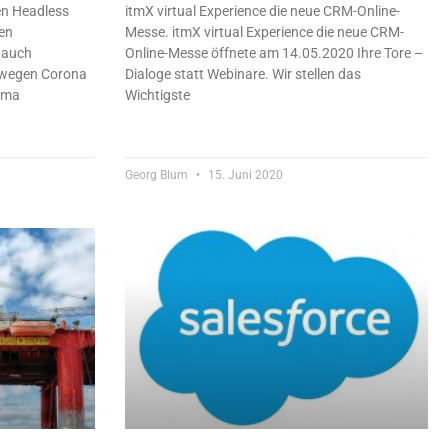
en Headless
itmX virtual Experience die neue CRM-Online-
en
Messe. itmX virtual Experience die neue CRM-
 auch
Online-Messe öffnete am 14.05.2020 Ihre Tore –
 wegen Corona
Dialoge statt Webinare. Wir stellen das
ema
Wichtigste
Georg Blum
15. Juni 2020