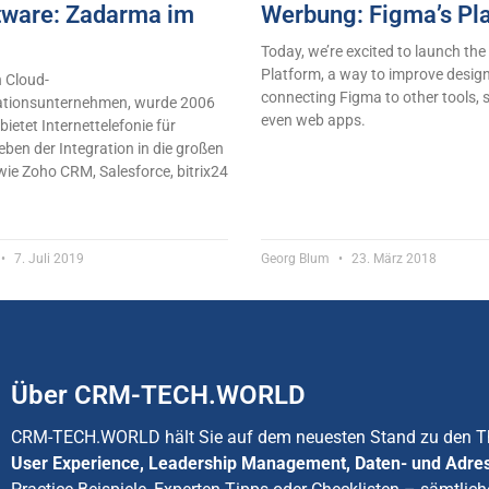
ware: Zadarma im
Werbung: Figma’s Pl
Today, we’re excited to launch th
Platform, a way to improve desig
n Cloud-
connecting Figma to other tools, 
tionsunternehmen, wurde 2006
even web apps.
ietet Internettelefonie für
ben der Integration in die großen
e Zoho CRM, Salesforce, bitrix24
7. Juli 2019
Georg Blum
23. März 2018
Über CRM-TECH.WORLD
CRM-TECH.WORLD hält Sie auf dem neuesten Stand zu den
User Experience, Leadership Management, Daten- und Adre