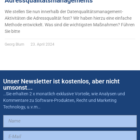
Adressqualitätsmanagements
Wie stellen Sie nun innerhalb der Datenqualitätsmanagement-
Aktivitäten die Adressqualität fest? Wir haben hierzu eine einfache
Methode entwickelt. Was sind die wichtigsten Maßnahmen? Führen
Sie bitte
Georg Blum
23. April 2024
Unser Newsletter ist kostenlos, aber nicht
umsonst...
…Sie erhalten 2 x monatlich exklusive Vorteile, wie Analysen und
Kommentare zu Software-Produkten, Recht und Marketing
Technology, u.v.m…