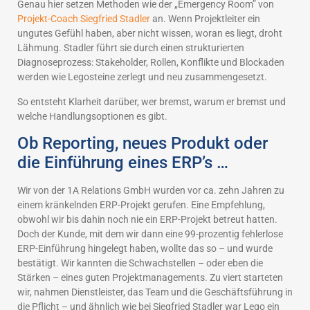
Genau hier setzen Methoden wie der „Emergency Room” von
Projekt-Coach Siegfried Stadler
an. Wenn Projektleiter ein
ungutes Gefühl haben, aber nicht wissen, woran es liegt, droht
Lähmung. Stadler führt sie durch einen strukturierten
Diagnoseprozess: Stakeholder, Rollen, Konflikte und Blockaden
werden wie Legosteine zerlegt und neu zusammengesetzt.
So entsteht Klarheit darüber, wer bremst, warum er bremst und
welche Handlungsoptionen es gibt.
Ob Reporting, neues Produkt oder
die Einführung eines ERP’s …
Wir von der 1A Relations GmbH wurden vor ca. zehn Jahren zu
einem kränkelnden ERP-Projekt gerufen. Eine Empfehlung,
obwohl wir bis dahin noch nie ein ERP-Projekt betreut hatten.
Doch der Kunde, mit dem wir dann eine 99-prozentig fehlerlose
ERP-Einführung hingelegt haben, wollte das so – und wurde
bestätigt. Wir kannten die Schwachstellen – oder eben die
Stärken – eines guten Projektmanagements. Zu viert starteten
wir, nahmen Dienstleister, das Team und die Geschäftsführung in
die Pflicht – und ähnlich wie bei Siegfried Stadler war Lego ein