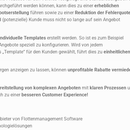
urchgeführt werden können, kann dies zu einer
erheblichen
botserstellung
führen sowie zu einer
Reduktion der Fehlerquot
nd (potenzielle) Kunde muss nicht so lange auf sein Angebot
ndividuelle Templates
erstellt werden. So ist es zum Beispiel
ngebote speziell zu konfigurieren. Wird von jedem
es „Template“ für den Kunden gewählt, führt dies zu
einheitliche
argen anzeigen zu lassen, können
unprofitable Rabatte vermied
ereitstellung von komplexen Angeboten
mit
klaren Prozessen
u
h zu einer
besseren Customer Experience!
Anbieter von Flottenmanagement Software
hnologielösungen