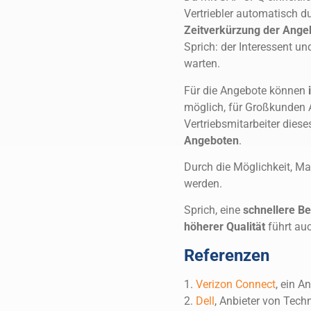
Vertriebler automatisch d
Zeitverkürzung der Ange
Sprich: der Interessent u
warten.
Für die Angebote können
i
möglich, für Großkunden A
Vertriebsmitarbeiter dies
Angeboten
.
Durch die Möglichkeit, M
werden.
Sprich, eine
schnellere B
höherer Qualität
führt auc
Referenzen
1.
Verizon Connect
, ein 
2.
Dell
, Anbieter von Tec