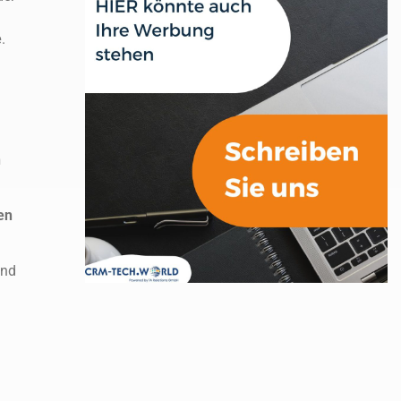
e
.
n
en
nd