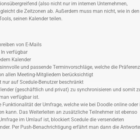
tionsübergreifend (also nicht nur im internen Unternehmen,
gleicht die Zeitzonen ab. Außerdem muss man nicht, wie in den
ols, seinen Kalender teilen.
hreiben von E-Mails
 In verfügbar
jedem Kalender
t sinnvolle und passende Terminvorschläge, welche die Präferenz
n allen Meeting-Mitgliedern berücksichtigt
ht nur auf Scedule-Benutzer beschränkt
alender (geschäftlich und privat) zu synchronisieren und somit z
 man verfügbar ist.
ie Funktionalität der Umfrage, welche wie bei Doodle online oder 
n kann. Das Weiterleiten an zusätzliche Teilnehmer ist ebenso
Umfrage im Umlauf ist, blockiert Scedule die versendeten
nder. Per Push-Benachrichtigung erfährt man dann die Antwort