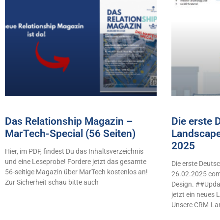
Das Relationship Magazin –
Die erste
MarTech-Special (56 Seiten)
Landscape
2025
Hier, im PDF, findest Du das Inhaltsverzeichnis
und eine Leseprobe! Fordere jetzt das gesamte
Die erste Deut
56-seitige Magazin über MarTech kostenlos an!
26.02.2025 comb
Zur Sicherheit schau bitte auch
Design. ##Updat
jetzt ein neues
Unsere CRM-La