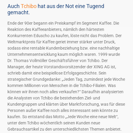
Auch
Tchibo
hat aus der Not eine Tugend
gemacht.
Ende der 90er begann ein Preiskampf im Segment Kaffee. Die
Reaktion des Kaffeeanbieters, nämlich den härtesten
Konkurrenten Eduscho zu kaufen, löste nicht das Problem. Der
Weltmarktpreis für Kaffee geriet immer stärker unter Druck,
sodass eine rentable Kundenbeziehung bzw. eine nachhaltige
Unternehmensentwicklung kaum möglich waren. 1999 wurde
Dr. Thomas Vollmöller Geschäftsführer von Tchibo. Der
Manager, der heute Vorstandsvorsitzender der XING AG ist,
schrieb damit eine beispiellose Erfolgsgeschichte. Sein
strategischer Grundgedanke: „Jeden Tag, zumindest jede Woche
kommen Millionen von Menschen in die Tchibo-Filialen. Was
können wir ihnen noch alles verkaufen?“ Daraufhin analysierten
die Analysten von Tchibo die bestehenden Ziel- und
Kundengruppen und klärten über Marktforschung, was für diese
Personen außer Kaffee noch alles interessant sein könnte zu
kaufen. So entstand das Motto „Jede Woche eine neue Welt“,
unter dem Tchibo wöchentlich seinen Kunden neue
Gebrauchsartikel zu den unterschiedlichsten Themen anbietet.