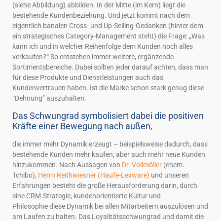
(siehe Abbildung) abbilden. In der Mitte (im Kern) liegt die
bestehende Kundenbeziehung. Und jetzt kommt nach dem
eigentlich banalen Cross- und Up-Selling-Gedanken (hinter dem
ein strategisches Category-Management steht) die Frage: „Was
kann ich und in welcher Reihenfolge dem Kunden noch alles
verkaufen?“ So entstehen immer weitere, ergänzende
Sortimentsbereiche. Dabei sollten jeder darauf achten, dass man
für diese Produkte und Dienstleistungen auch das
Kundenvertrauen haben. Ist die Marke schon stark genug diese
“Dehnung” auszuhalten.
Das Schwungrad symbolisiert dabei die positiven
Kräfte einer Bewegung nach außen,
die immer mehr Dynamik erzeugt – beispielsweise dadurch, dass
bestehende Kunden mehr kaufen, aber auch mehr neue Kunden
hinzukommen. Nach Aussagen von
Dr. Vollmöller
(ehem.
Tchibo),
Herrn Reithwiesner (Haufe-Lexware)
und unseren
Erfahrungen besteht die große Herausforderung darin, durch
eine CRM-Strategie, kundenorientierte Kultur und
Philosophie diese Dynamik bei allen Mitarbeitern auszulösen und
am Laufen zu halten. Das Loyalitätsschwungrad und damit die