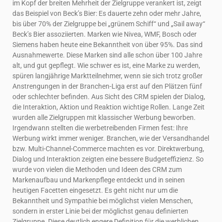
im Kopf der breiten Mehrheit der Zielgruppe verankert ist, zeigt
das Beispiel von Beck’s Bier: Es dauerte zehn oder mehr Jahre,
bis über 70% der Zielgruppe bei „grünem Schiff“ und „Sail away“
Beck’s Bier assoziierten. Marken wie Nivea, WMF, Bosch oder
Siemens haben heute eine Bekanntheit von über 95%. Das sind
Ausnahmewerte. Diese Marken sind alle schon über 100 Jahre
alt, und gut gepflegt. Wie schwer es ist, eine Marke zu werden,
spüren langjährige Marktteilnehmer, wenn sie sich trotz großer
Anstrengungen in der Branchen-Liga erst auf den Plätzen fünf
oder schlechter befinden. Aus Sicht des CRM spielen der Dialog,
die Interaktion, Aktion und Reaktion wichtige Rollen. Lange Zeit
wurden alle Zielgruppen mit klassischer Werbung beworben.
Irgendwann stellten die werbetreibenden Firmen fest: Ihre
Werbung wirkt immer weniger. Branchen, wie der Versandhandel
bzw. Multi-Channel-Commerce machten es vor. Direktwerbung,
Dialog und Interaktion zeigten eine bessere Budgeteffizienz. So
wurde von vielen die Methoden und Ideen des CRM zum
Markenaufbau und Markenpflege entdeckt und in seinen
heutigen Facetten eingesetzt. Es geht nicht nur um die
Bekanntheit und Sympathie bei möglichst vielen Menschen,
sondern in erster Linie bei der möglichst genau definierten
Zielgruppe. Diese deutlich engere Definition für die werblichen