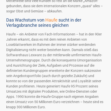
Mittlerweile sind viele Kunden so fest an die Marke „Amazon“
gebunden, dass sie dem internationalen Konzern „quasi“ alles –
sogar Obst und Gemüse – abkaufen.
Das Wachstum von
Haufe
sucht in der
Verlagsbranche seines gleichen
Haufe – ein Anbieter von Fach-Informationen – hat in den 90er
Jahren erkannt, dass es mit dem reinen Anbieten von
Loseblattwerken im Rahmen der immer stärker werdenden
Digitalisierung nicht weiter bestehen kann. Damals stieß das
Softwarehaus Lexware zu der mittlerweile umfirmierten Haufe-
Unternehmensgruppe. Durch die konsequente Umorganisation
und Ausrichtung der Ziele, Aufgaben und Prozesse auf die
definierten Kundengruppen erweiterte der Konzern sukzessive
sein Angebotsportfolio (auch durch gezielte Zukäufe) und
konnte so von der passenden Attraktivität und Loyalität seiner
Kunden profitieren. Heute generiert Haufe 95 Prozent seines
Umsatzes mit digitalen Produkten, wie Online-Diensten oder
Apps. 1990 konnte die Haufe-Gruppe nach eigenen Angaben
einen Umsatz von 50 Millionen Euro verzeichnen – heute sind es
knapp 300 Millionen Euro.