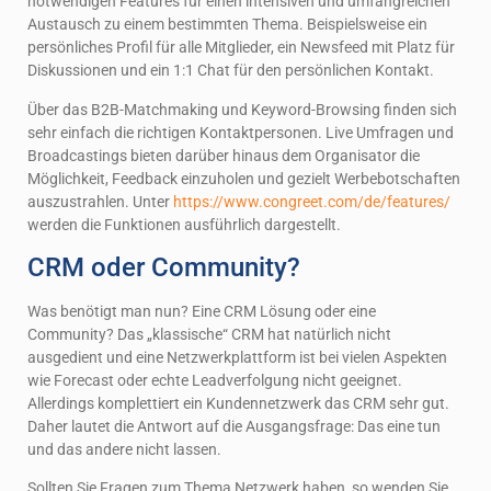
notwendigen Features für einen intensiven und umfangreichen
Austausch zu einem bestimmten Thema. Beispielsweise ein
persönliches Profil für alle Mitglieder, ein Newsfeed mit Platz für
Diskussionen und ein 1:1 Chat für den persönlichen Kontakt.
Über das B2B-Matchmaking und Keyword-Browsing finden sich
sehr einfach die richtigen Kontaktpersonen. Live Umfragen und
Broadcastings bieten darüber hinaus dem Organisator die
Möglichkeit, Feedback einzuholen und gezielt Werbebotschaften
auszustrahlen. Unter
https://www.congreet.com/de/features/
werden die Funktionen ausführlich dargestellt.
CRM oder Community?
Was benötigt man nun? Eine CRM Lösung oder eine
Community? Das „klassische“ CRM hat natürlich nicht
ausgedient und eine Netzwerkplattform ist bei vielen Aspekten
wie Forecast oder echte Leadverfolgung nicht geeignet.
Allerdings komplettiert ein Kundennetzwerk das CRM sehr gut.
Daher lautet die Antwort auf die Ausgangsfrage: Das eine tun
und das andere nicht lassen.
Sollten Sie Fragen zum Thema Netzwerk haben, so wenden Sie