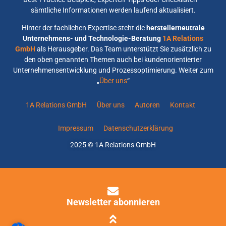
sämtliche Informationen werden laufend aktualisiert.
Hinter der fachlichen Expertise steht die
herstellerneutrale
Unternehmens- und Technologie-Beratung
1A Relations
GmbH
als Herausgeber. Das Team unterstützt Sie zusätzlich zu
den oben genannten Themen auch bei kundenorientierter
Unternehmensentwicklung und Prozessoptimierung. Weiter zum
„
Über uns
“
1A Relations GmbH
Über uns
Autoren
Kontakt
Impressum
Datenschutzerklärung
2025 © 1A Relations GmbH
Newsletter abonnieren