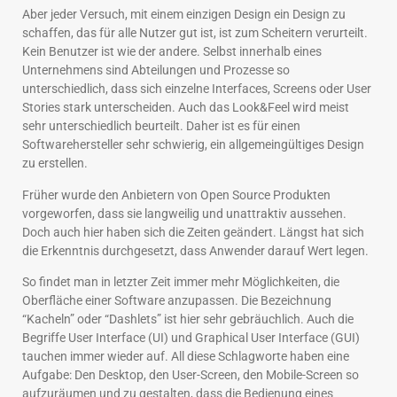
Aber jeder Versuch, mit einem einzigen Design ein Design zu
schaffen, das für alle Nutzer gut ist, ist zum Scheitern verurteilt.
Kein Benutzer ist wie der andere. Selbst innerhalb eines
Unternehmens sind Abteilungen und Prozesse so
unterschiedlich, dass sich einzelne Interfaces, Screens oder User
Stories stark unterscheiden. Auch das Look&Feel wird meist
sehr unterschiedlich beurteilt. Daher ist es für einen
Softwarehersteller sehr schwierig, ein allgemeingültiges Design
zu erstellen.
Früher wurde den Anbietern von Open Source Produkten
vorgeworfen, dass sie langweilig und unattraktiv aussehen.
Doch auch hier haben sich die Zeiten geändert. Längst hat sich
die Erkenntnis durchgesetzt, dass Anwender darauf Wert legen.
So findet man in letzter Zeit immer mehr Möglichkeiten, die
Oberfläche einer Software anzupassen. Die Bezeichnung
“Kacheln” oder “Dashlets” ist hier sehr gebräuchlich. Auch die
Begriffe User Interface (UI) und Graphical User Interface (GUI)
tauchen immer wieder auf. All diese Schlagworte haben eine
Aufgabe: Den Desktop, den User-Screen, den Mobile-Screen so
aufzuräumen und zu gestalten, dass die Bedienung eines