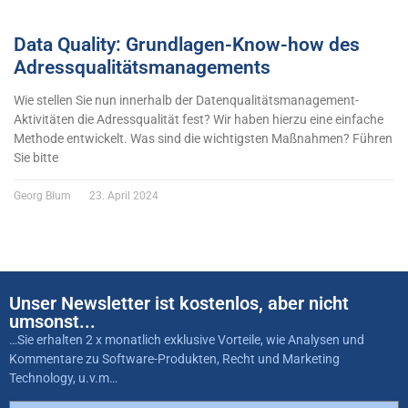
Data Quality: Grundlagen-Know-how des
Adressqualitätsmanagements
Wie stellen Sie nun innerhalb der Datenqualitätsmanagement-
Aktivitäten die Adressqualität fest? Wir haben hierzu eine einfache
Methode entwickelt. Was sind die wichtigsten Maßnahmen? Führen
Sie bitte
Georg Blum
23. April 2024
Unser Newsletter ist kostenlos, aber nicht
umsonst...
…Sie erhalten 2 x monatlich exklusive Vorteile, wie Analysen und
Kommentare zu Software-Produkten, Recht und Marketing
Technology, u.v.m…