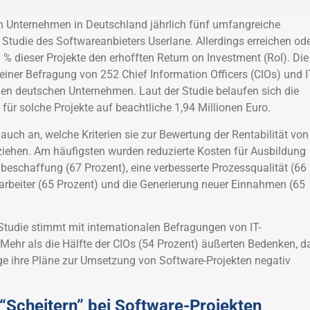
en Unternehmen in Deutschland jährlich fünf umfangreiche
 Studie des Softwareanbieters Userlane. Allerdings erreichen od
 % dieser Projekte den erhofften Return on Investment (RoI). Die
einer Befragung von 252 Chief Information Officers (CIOs) und I
en deutschen Unternehmen. Laut der Studie belaufen sich die
für solche Projekte auf beachtliche 1,94 Millionen Euro.
auch an, welche Kriterien sie zur Bewertung der Rentabilität von
ziehen. Am häufigsten wurden reduzierte Kosten für Ausbildung
beschaffung (67 Prozent), eine verbesserte Prozessqualität (66
tarbeiter (65 Prozent) und die Generierung neuer Einnahmen (65
 Studie stimmt mit internationalen Befragungen von IT-
 Mehr als die Hälfte der CIOs (54 Prozent) äußerten Bedenken, d
age ihre Pläne zur Umsetzung von Software-Projekten negativ
 “Scheitern” bei Software-Projekten