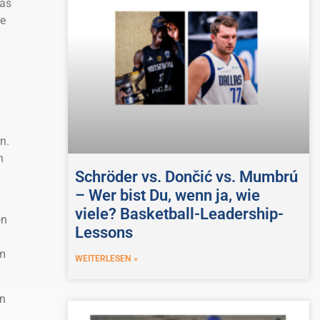
das
re
n.
n
Schröder vs. Dončić vs. Mumbrú
– Wer bist Du, wenn ja, wie
viele? Basketball-Leadership-
on
Lessons
m
WEITERLESEN »
nn