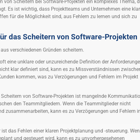
ion von Scheitern bei Software-Projekten ein komplexes Thema, 
gt. Es ist wichtig, dass Projektteams und Unternehmen eine kla
ffen für die Möglichkeit sind, aus Fehlern zu lernen und sich zu
ür das Scheitern von Software-Projekten
 aus verschiedenen Gründen scheitern.
 oft eine unklare oder unzureichende Definition der Anforderunge
cht klar definiert sind, kann es zu Missverständnissen zwische
Kunden kommen, was zu Verzögerungen und Fehlern im Projekt
as Scheitern von Software-Projekten ist mangelnde Kommunikati
chen den Teammitgliedern. Wenn die Teammitglieder nicht
nd zusammenarbeiten, kann es zu Verzögerungen und Fehlern i
or ist das Fehlen einer klaren Projektplanung und -steuerung. We
 geplant und gesteuert wird, kann es zu unvorhergesehenen