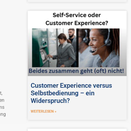
Customer Experience versus
Selbstbedienung – ein
t,
Widerspruch?
gen
ms
WEITERLESEN »
ung