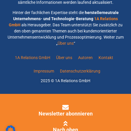
sämtliche Informationen werden laufend aktualisiert.
Hinter der fachlichen Expertise steht die
herstellerneutrale
Unternehmens- und Technologie-Beratung
1A Relations
GmbH
als Herausgeber. Das Team unterstützt Sie zusätzlich zu
den oben genannten Themen auch bei kundenorientierter
Unternehmensentwicklung und Prozessoptimierung. Weiter zum
„
Über uns
“
1A Relations GmbH
Über uns
Autoren
Kontakt
Impressum
Datenschutzerklärung
2025 © 1A Relations GmbH
Newsletter abonnieren
Nach oben