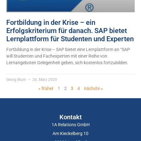
Fortbildung in der Krise – ein
Erfolgskriterium für danach. SAP bietet
Lernplattform für Studenten und Experten
Fortbildung in der Krise – SAP bietet eine Lernplattform an “SAP
will Studenten und Fachexperten mit einer Reihe von
Lernangeboten Gelegenheit geben, sich kostenlos fortzubilden.
Georg Blum
26. März 2020
« früher
1
2
3
4
nächste »
Kontakt
1A Relations GmbH
Am Kieckelberg 10