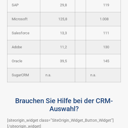
SAP
29,8
119
Microsoft
125,8
1.008
Salesforce
13,3
111
Adobe
11,2
130
Oracle
39,5
145
SugarCRM
n.a.
n.a.
Brauchen Sie Hilfe bei der CRM-
Auswahl?
[siteorigin_widget class=”SiteOrigin_Widget_Button_Widget”]
[/siteorigin_widget]