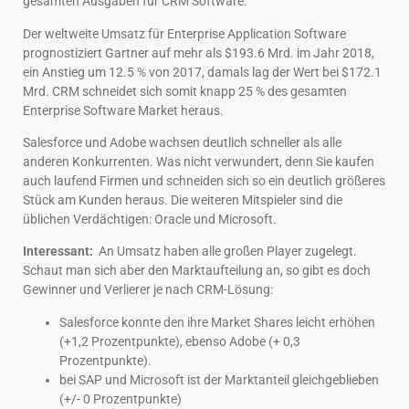
gesamten Ausgaben für CRM Software.
Der weltweite Umsatz für Enterprise Application Software
prognostiziert Gartner auf mehr als $193.6 Mrd. im Jahr 2018,
ein Anstieg um 12.5 % von 2017, damals lag der Wert bei $172.1
Mrd. CRM schneidet sich somit knapp 25 % des gesamten
Enterprise Software Market heraus.
Salesforce und Adobe wachsen deutlich schneller als alle
anderen Konkurrenten. Was nicht verwundert, denn Sie kaufen
auch laufend Firmen und schneiden sich so ein deutlich größeres
Stück am Kunden heraus. Die weiteren Mitspieler sind die
üblichen Verdächtigen: Oracle und Microsoft.
Interessant:
An Umsatz haben alle großen Player zugelegt.
Schaut man sich aber den Marktaufteilung an, so gibt es doch
Gewinner und Verlierer je nach CRM-Lösung:
Salesforce konnte den ihre Market Shares leicht erhöhen
(+1,2 Prozentpunkte), ebenso Adobe (+ 0,3
Prozentpunkte).
bei SAP und Microsoft ist der Marktanteil gleichgeblieben
(+/- 0 Prozentpunkte)