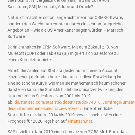
Wie hoch ist im Vergleich der Umsatz im Jahr 2019 von
Salesforce, SAP, Microsoft, Adobe und Oracle?
Natürlich macht er schon lange nicht mehr nur CRM-Software,
sondern das Wachstum entsteht durch ein sehr umfangreiches
Angebot an – wie die US-Amerikaner sagen würden – MarTech-
Software.
Darin enthalten ist CRM-Software. Mit dem Zukauf z. B. von
Mulesoft (CDP) oder Tableau (BI) migriert sich Salesforce zu
einem Komplettanbieter.
Als ich die Zahlen auf Statista (leider nur mit einem Account
einzusehen) gefunden hatte, dachte ich, diese Entwicklung ist
eine so schöne Kurve, wie man sie mathematisch kaum schöner
darstellen kann. Die Statistik bildet die Umsatzentwicklung des
Unternehmens Salesforce von 2001 bis 2019
ab.
de.statista.com/statistik/daten/studie/740101/umfrage/umsat
des-unternehmens-salesforce-weltweit/.
Eine öffentliche
Statistik für die Jahre 2014 bis 2019 sowie einschließlich einer
Prognose für 2020 liegt hier, auf
Finanzen.net
.
SAP erzielt im Jahr 2019 einen Umsatz von 27,55 Mrd. Euro, das