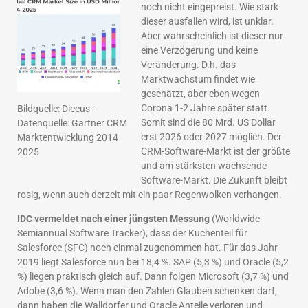
noch nicht eingepreist. Wie stark
dieser ausfallen wird, ist unklar.
Aber wahrscheinlich ist dieser nur
eine Verzögerung und keine
Veränderung. D.h. das
Marktwachstum findet wie
geschätzt, aber eben wegen
Corona 1-2 Jahre später statt.
Bildquelle: Diceus –
Somit sind die 80 Mrd. US Dollar
Datenquelle: Gartner CRM
erst 2026 oder 2027 möglich. Der
Marktentwicklung 2014
CRM-Software-Markt ist der größte
2025
und am stärksten wachsende
Software-Markt. Die Zukunft bleibt
rosig, wenn auch derzeit mit ein paar Regenwolken verhangen.
IDC vermeldet nach einer jüngsten Messung
(Worldwide
Semiannual Software Tracker), dass der Kuchenteil für
Salesforce (SFC) noch einmal zugenommen hat. Für das Jahr
2019 liegt Salesforce nun bei 18,4 %. SAP (5,3 %) und Oracle (5,2
%) liegen praktisch gleich auf. Dann folgen Microsoft (3,7 %) und
Adobe (3,6 %). Wenn man den Zahlen Glauben schenken darf,
dann haben die Walldorfer und Oracle Anteile verloren und