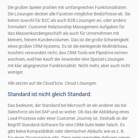
Die großen Spieler prahlen mit umfangreichen Funktionalitäten.
Die Lösungen decken alle Facetten möglicher Bedürfnisse ab. Sie
bieten sowohl für B2C als auch B2B Lösungen an, oder anders
formuliert: Customer Relationship Management-Aufgaben für
das Massenkundengeschäft als auch für Unternehmen mit
kleinem, feinem Kundenvolumen. Das ist die große Schwierigkeit
eines großen CRM-Systems. Es ist die eierlegende Wollmilchsau.
Insofern verwundert nicht, das CRM-Tools wie Pipedrive extrem
wachsen, weil hier kauft der Anwender eine Spezial-Lösungen
mit klar abgegrenzter Funktionalität. Nicht mehr, aber auch nicht
weniger.
Alle setzen auf die Cloud bzw. Cloud-Lösungen.
Standard ist nicht gleich Standard:
Das bedeutet, der Standard bei Microsoft ist ein anderer als bei
Salesforce als bei SAP und so weiter. Ob das die Abbildung eines
Lead-Prozesse oder einer Customer Journey ist. Deshalb ist der
Begriff Standard-Software für eine CRM-Suite leider falsch. Es
gibt keine Kompatibilität oder identischen Abläufe, wie es z. B.
für einen Stromstecker gibt. Denn jeder Hersteller definiert seinen