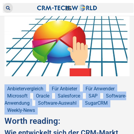
Anbietervergleich
Für Anbieter
Für Anwender
Microsoft
Oracle
Salesforce
SAP
Software-
Anwendung
Software-Auswahl
SugarCRM
Weekly-News
Worth reading:
Wie entwickelt sich der CRM-Markt