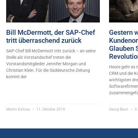
Bill McDermott, der SAP-Chef
Gestern 
tritt überraschend zurück
Kundenor
Glauben S
SAP-Chef Bill McDermott tritt zurück – an seine
Revolution
Stelle als Vorstandschef treten die
Vorstandsmitglieder Jennifer Morgan und
Heute geht es
Christian Klein. Für die Süddeutsche Zeitung
CRM und die K
kommt der
wichtigsten dr
Softwarefirmen
zusammengefa
Martin Kahrau
11. Oktober 2019
Georg Blum
3.