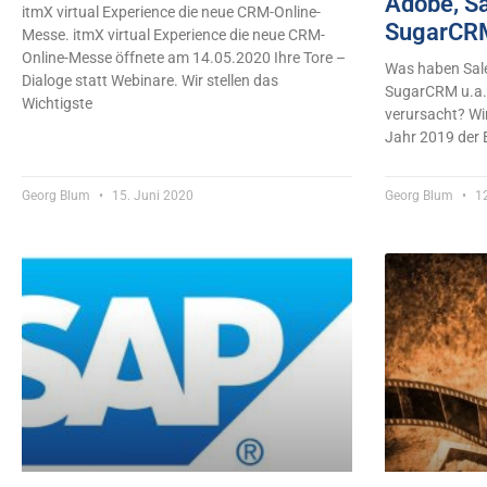
Adobe, Sa
itmX virtual Experience die neue CRM-Online-
SugarCRM
Messe. itmX virtual Experience die neue CRM-
Online-Messe öffnete am 14.05.2020 Ihre Tore –
Was haben Sale
Dialoge statt Webinare. Wir stellen das
SugarCRM u.a. 
Wichtigste
verursacht? W
Jahr 2019 der 
Georg Blum
15. Juni 2020
Georg Blum
12