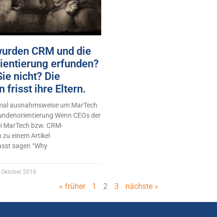
wurden CRM und die
ientierung erfunden?
ie nicht? Die
 frisst ihre Eltern.
 mal ausnahmsweise um MarTech
undenorientierung Wenn CEOs der
ei MarTech bzw. CRM-
 zu einem Artikel
sst sagen “Why
 Oktober 2018
« früher
1
2
3
nächste »