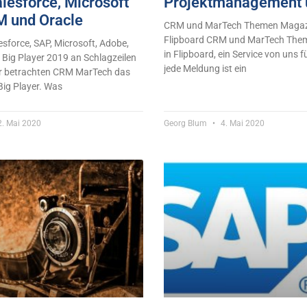
lesforce, Microsoft
Projektmanagement 
 und Oracle
CRM und MarTech Themen Magazi
Flipboard CRM und MarTech The
sforce, SAP, Microsoft, Adobe,
in Flipboard, ein Service von uns fü
Big Player 2019 an Schlagzeilen
jede Meldung ist ein
ir betrachten CRM MarTech das
Big Player. Was
. Mai 2020
Georg Blum
4. Mai 2020