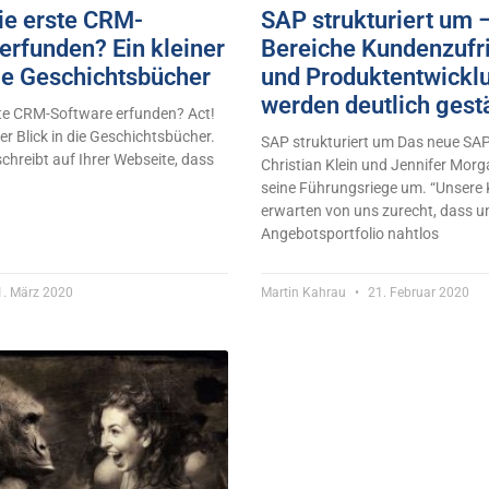
ie erste CRM-
SAP strukturiert um –
erfunden? Ein kleiner
Bereiche Kundenzufr
die Geschichtsbücher
und Produktentwickl
werden deutlich gest
ste CRM-Software erfunden? Act!
ner Blick in die Geschichtsbücher.
SAP strukturiert um Das neue S
schreibt auf Ihrer Webseite, dass
Christian Klein und Jennifer Morga
seine Führungsriege um. “Unsere
erwarten von uns zurecht, dass u
Angebotsportfolio nahtlos
. März 2020
Martin Kahrau
21. Februar 2020