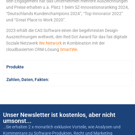
sein Engagement hat das Unternehmen mehrere Auszeichnungen
und Preise erhalten u.a. Platz 1 beim SZ-Innovationsranking 2024,
“Deutschlands Kundenchampions 2024”, “Top Innovator 2022”
und “Great Place to Work 2020”.
2023 erhält die CAS Software einen der begehrtesten Design-
Auszeichnungen weltweit, den Red Dot Award für das fair.digitale
Soziale Netzwerk
We.Network
in Kombination mit der
cloudbasierten CRM-Lösung
SmartWe
.
Produkte
Zahlen, Daten, Fakten:
Unser Newsletter ist kostenlos, aber nicht
umsonst...
…Sie erhalten 2 x monatlich exklusive Vorteile, wie Analysen und
Kommentare zu Software-Produkten, Recht und Marketing