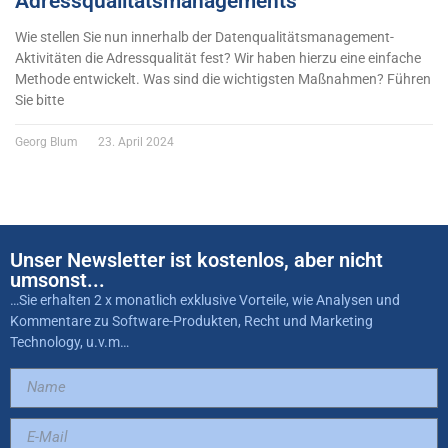
Adressqualitätsmanagements
Wie stellen Sie nun innerhalb der Datenqualitätsmanagement-
Aktivitäten die Adressqualität fest? Wir haben hierzu eine einfache
Methode entwickelt. Was sind die wichtigsten Maßnahmen? Führen
Sie bitte
Georg Blum
23. April 2024
Unser Newsletter ist kostenlos, aber nicht
umsonst...
…Sie erhalten 2 x monatlich exklusive Vorteile, wie Analysen und
Kommentare zu Software-Produkten, Recht und Marketing
Technology, u.v.m…