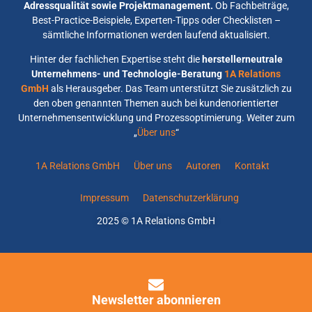
Adressqualität sowie Projektmanagement.
Ob Fachbeiträge,
Best-Practice-Beispiele, Experten-Tipps oder Checklisten –
sämtliche Informationen werden laufend aktualisiert.
Hinter der fachlichen Expertise steht die
herstellerneutrale
Unternehmens- und Technologie-Beratung
1A Relations
GmbH
als Herausgeber. Das Team unterstützt Sie zusätzlich zu
den oben genannten Themen auch bei kundenorientierter
Unternehmensentwicklung und Prozessoptimierung. Weiter zum
„
Über uns
“
1A Relations GmbH
Über uns
Autoren
Kontakt
Impressum
Datenschutzerklärung
2025 © 1A Relations GmbH
Newsletter abonnieren