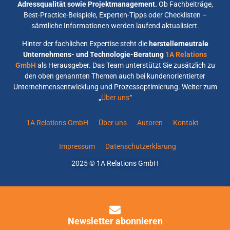
Adressqualität sowie Projektmanagement.
Ob Fachbeiträge,
Best-Practice-Beispiele, Experten-Tipps oder Checklisten –
sämtliche Informationen werden laufend aktualisiert.
Hinter der fachlichen Expertise steht die
herstellerneutrale
Unternehmens- und Technologie-Beratung
1A Relations
GmbH
als Herausgeber. Das Team unterstützt Sie zusätzlich zu
den oben genannten Themen auch bei kundenorientierter
Unternehmensentwicklung und Prozessoptimierung. Weiter zum
„
Über uns
“
1A Relations GmbH
Über uns
Autoren
Kontakt
Impressum
Datenschutzerklärung
2025 © 1A Relations GmbH
Newsletter abonnieren