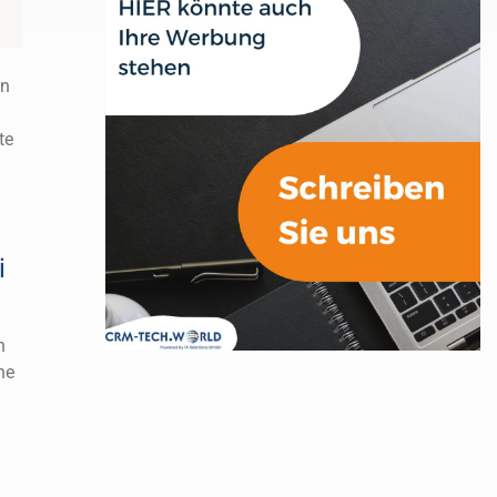
in
te
i
h
he