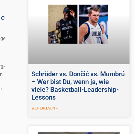
ie
nge
für
Schröder vs. Dončić vs. Mumbrú
an
– Wer bist Du, wenn ja, wie
n
viele? Basketball-Leadership-
Lessons
WEITERLESEN »