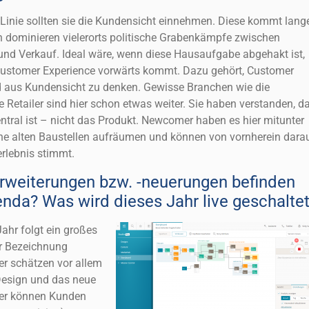
r Linie sollten sie die Kundensicht einnehmen. Diese kommt lang
h dominieren vielerorts politische Grabenkämpfe zwischen
und Verkauf. Ideal wäre, wenn diese Hausaufgabe abgehakt ist,
ustomer Experience vorwärts kommt. Dazu gehört, Customer
 aus Kundensicht zu denken. Gewisse Branchen wie die
e Retailer sind hier schon etwas weiter. Sie haben verstanden, d
tral ist – nicht das Produkt. Newcomer haben es hier mitunter
ine alten Baustellen aufräumen und können von vornherein dara
rlebnis stimmt.
rweiterungen bzw. -neuerungen befinden
enda? Was wird dieses Jahr live geschalte
ahr folgt ein großes
r Bezeichnung
r schätzen vor allem
Design und das neue
ter können Kunden