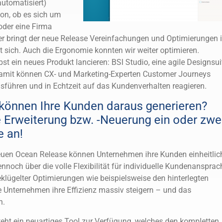
automatisiert)
on, ob es sich um
oder eine Firma
er bringt der neue Release Vereinfachungen und Optimierungen 
t sich. Auch die Ergonomie konnten wir weiter optimieren.
t ein neues Produkt lancieren: BSI Studio, eine agile Designsui
amit können CX- und Marketing-Experten Customer Journeys
ausführen und in Echtzeit auf das Kundenverhalten reagieren.
können Ihre Kunden daraus generieren?
e Erweiterung bzw. -Neuerung ein oder zwe
 an!
uen Ocean Release können Unternehmen ihre Kunden einheitlic
nnoch über die volle Flexibilität für individuelle Kundenansprac
lügelter Optimierungen wie beispielsweise den hinterlegten
Unternehmen ihre Effizienz massiv steigern – und das
n.
eht ein neuartiges Tool zur Verfügung, welches den kompletten