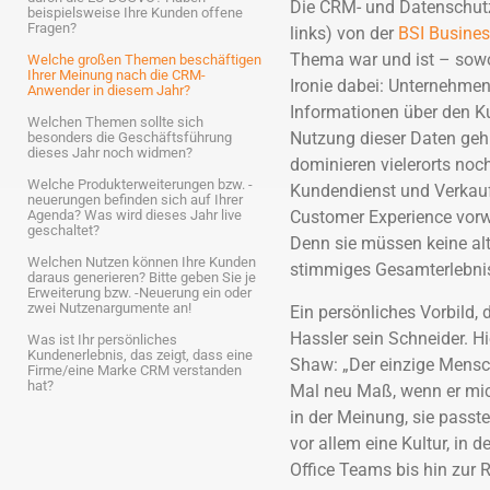
Die CRM- und Datenschutz
beispielsweise Ihre Kunden offene
Fragen?
links) von der
BSI Busines
Thema war und ist – sowo
Welche großen Themen beschäftigen
Ihrer Meinung nach die CRM-
Ironie dabei: Unternehme
Anwender in diesem Jahr?
Informationen über den K
Welchen Themen sollte sich
Nutzung dieser Daten geh
besonders die Geschäftsführung
dieses Jahr noch widmen?
dominieren vielerorts no
Welche Produkterweiterungen bzw. -
Kundendienst und Verkauf
neuerungen befinden sich auf Ihrer
Agenda? Was wird dieses Jahr live
Customer Experience vorw
geschaltet?
Denn sie müssen keine al
Welchen Nutzen können Ihre Kunden
stimmiges Gesamterlebnis
daraus generieren? Bitte geben Sie je
Erweiterung bzw. -Neuerung ein oder
zwei Nutzenargumente an!
Ein persönliches Vorbild, 
Hassler sein Schneider. H
Was ist Ihr persönliches
Kundenerlebnis, das zeigt, dass eine
Shaw: „Der einzige Mensch
Firme/eine Marke CRM verstanden
hat?
Mal neu Maß, wenn er mich
in der Meinung, sie passt
vor allem eine Kultur, in 
Office Teams bis hin zur 