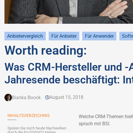
Anbietervergleich
Für Anbieter
Für Anwender
Soft
Worth reading:
Was CRM-Hersteller und -
Jahresende beschäftigt: In
August 15, 2018
Bianka Boock
INHALTSVERZEICHNIS
Welche CRM-Themen hielt
sprach mit BSI.
Spüren Sie noch heute Nachwehen
durch die EU-DSGVO? Haben