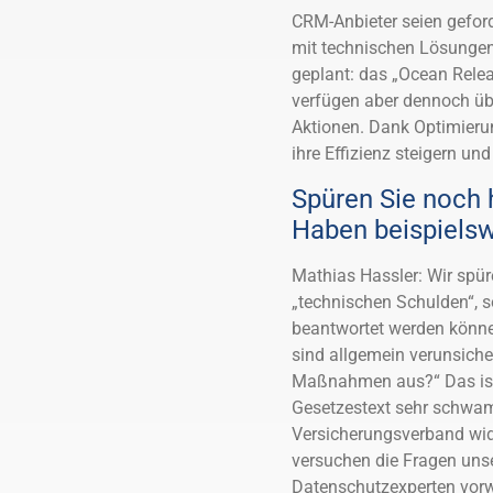
CRM-Anbieter seien geford
mit technischen Lösungen 
geplant: das „Ocean Relea
verfügen aber dennoch übe
Aktionen. Dank Optimier
ihre Effizienz steigern un
Spüren Sie noch
Haben beispielsw
Mathias Hassler: Wir spü
„technischen Schulden“, s
beantwortet werden könne
sind allgemein verunsiche
Maßnahmen aus?“ Das ist n
Gesetzestext sehr schwam
Versicherungsverband wid
versuchen die Fragen uns
Datenschutzexperten vor