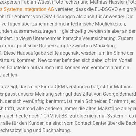
experten Fabian Wüest (Foto rechts) und Mathias Hassler (Fot
s Systems Integration AG
verrieten, dass die EU-DSGVO ein gro
hl für Anbieter von CRM-Lösungen als auch für Anwender. Die
n verfügen über zunehmend mehr technische Möglichkeiten,
unden zusammenzutragen – gleichzeitig werden sie aber an der
indert. In vielen Unternehmen herrsche Verunsicherung. Zudem
ch immer politische Grabenkämpfe zwischen Marketing,
. Diese Hausaufgabe sollte abgehakt werden, um im Sinne der
ärts zu kommen. Newcomer befinden sich dabei oft im Vorteil.
ten Baustellen aufräumen und können von vornherein auf ein
 achten.
das zeigt, dass eine Firma CRM verstanden hat, ist für Mathias
ier passt unserer Meinung sehr gut das Zitat von George Bernard
, der sich vernünftig benimmt, ist mein Schneider. Er nimmt je
 trifft, während alle anderen immer die alten Maßstäbe anlege
en auch heute noch.“ CRM ist BSI zufolge nicht nur System – es i
der alle für den Kunden da sind: vom Contact Center über die Bac
Rechtsabteilung und Buchhaltung.