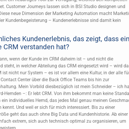
et. Customer Journeys lassen sich in BSI Studio designen und
 Diese neue Dimension der Marketing Automation macht Marketi
der Kundenbegeisterung – Kundenerlebnisse sind damit kein
nliches Kundenerlebnis, das zeigt, dass ei
e CRM verstanden hat?
ann, wenn der Kunde im CRM daheim ist – und nicht die
 steht, in welcher Abteilung das CRM eingesetzt wird – wird da
st nicht nur System – es ist vor allem eine Kultur, in der alle fü
ontact Center über die Back Office Teams bis hin zur
altung. Mein Vorbild diesbezüglich ist mein Schneider – ich h
ard-Hemden –: Er lebt CRM. Von ihm bekommt man keine Standa
n ein individuelles Hemd, das jedes Mal genau meinen Geschma
 kennt. Und weil er sich für mich interessiert. Bis zu einer
ße geht das auch ohne Big Data und Kundenhistorie. Ab einer
infach extrem, sich auch technisch optimal zu organisieren, um
eistern.