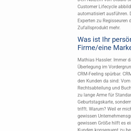
Customer Lifecycle abbild
automatisiert ausführen.
Experten zu Regisseuren 
Zufallsprodukt mehr.
Was ist Ihr persö
Firme/eine Mark
Mathias Hassler: Immer d
Überlegung im Vordergrund
CRM-Feeling spürbar. CRM i
den Kunden da sind: Vom C
Rechtsabteilung und Buchh
zu lange Arme für Stand
Geburtstagskarte, sonder
trifft. Warum? Weil er mich
gewissen Unternehmensgrö
gewissen Größe hilft es e
Kunden konsequent zu beg