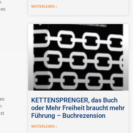
o
WEITERLESEN »
ßes
des
KETTENSPRENGER, das Buch
n
oder Mehr Freiheit braucht mehr
st
Führung – Buchrezension
k
WEITERLESEN »