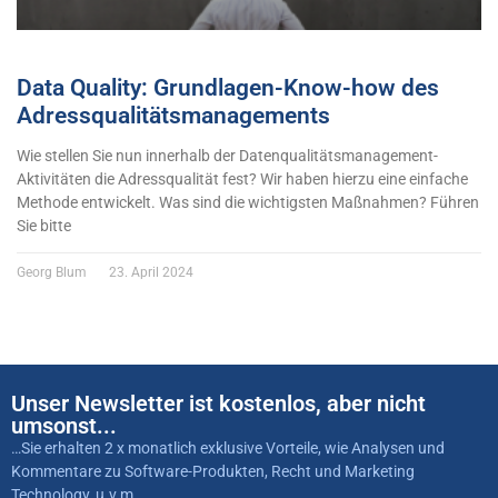
Data Quality: Grundlagen-Know-how des
Adressqualitätsmanagements
Wie stellen Sie nun innerhalb der Datenqualitätsmanagement-
Aktivitäten die Adressqualität fest? Wir haben hierzu eine einfache
Methode entwickelt. Was sind die wichtigsten Maßnahmen? Führen
Sie bitte
Georg Blum
23. April 2024
Unser Newsletter ist kostenlos, aber nicht
umsonst...
…Sie erhalten 2 x monatlich exklusive Vorteile, wie Analysen und
Kommentare zu Software-Produkten, Recht und Marketing
Technology, u.v.m…