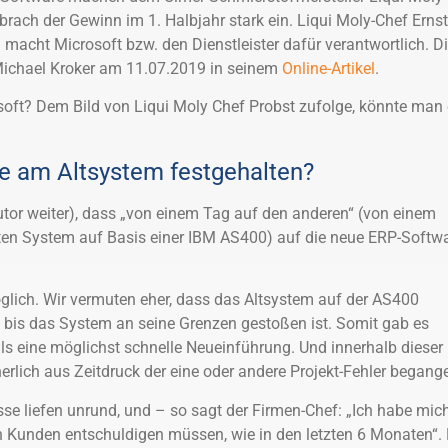
 brach der Gewinn im 1. Halbjahr stark ein. Liqui Moly-Chef Ernst
 macht Microsoft bzw. den Dienstleister dafür verantwortlich. D
Michael Kroker am 11.07.2019 in seinem
Online-Artikel
.
osoft? Dem Bild von Liqui Moly Chef Probst zufolge, könnte man
nge am Altsystem festgehalten?
Autor weiter), dass „von einem Tag auf den anderen“ (von einem
ierten System auf Basis einer IBM AS400) auf die neue ERP-Softw
möglich. Wir vermuten eher, dass das Altsystem auf der AS400
 bis das System an seine Grenzen gestoßen ist. Somit gab es
als eine möglichst schnelle Neueinführung. Und innerhalb dieser
rlich aus Zeitdruck der eine oder andere Projekt-Fehler begang
sse liefen unrund, und – so sagt der Firmen-Chef: „Ich habe mic
n Kunden entschuldigen müssen, wie in den letzten 6 Monaten“. 