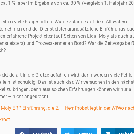
. 1 %, aber im Ergebnis von ca. 30 % (Vergleich 1. Halbjahr 2
bleiben viele Fragen offen: Wurde zulange auf dem Altsystem
ernehmen und der Dienstleister grundsätzliche Einführungsrege
n erfahrene Projektleiter (auf Seiten von Liqui Moly als auch a
ienstleisters) und Prozesskenner an Bord? War die Zeitvorgabe f
ch?
ekt derart in die Grütze gefahren wird, dann wurden viele Fehler
llein ist schuldig. Das ist auch klar. Wir versuchen in den nächs
el zu bringen, denn aus solchen Erfahrungen können wir nur all
mer – nicht angebracht.
 Moly ERP Einführung, die 2. – Herr Probst legt in der WiWo nac
Prost