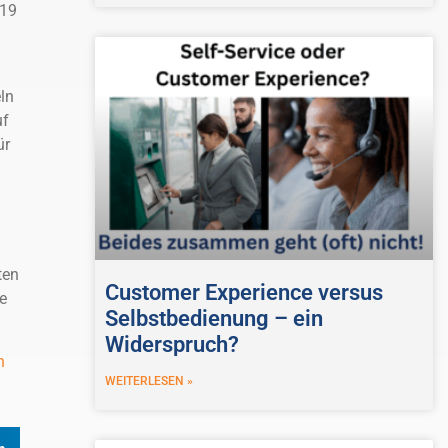
019
ln
uf
ür
ten
Customer Experience versus
e
Selbstbedienung – ein
Widerspruch?
h
WEITERLESEN »