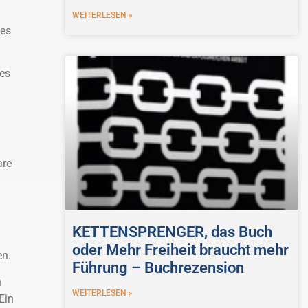
WEITERLESEN »
ies
 es
are
KETTENSPRENGER, das Buch
oder Mehr Freiheit braucht mehr
en.
Führung – Buchrezension
h
WEITERLESEN »
Ein