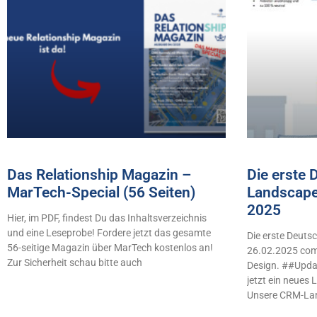
Das Relationship Magazin –
Die erste
MarTech-Special (56 Seiten)
Landscape
2025
Hier, im PDF, findest Du das Inhaltsverzeichnis
und eine Leseprobe! Fordere jetzt das gesamte
Die erste Deut
56-seitige Magazin über MarTech kostenlos an!
26.02.2025 comb
Zur Sicherheit schau bitte auch
Design. ##Updat
jetzt ein neues
Unsere CRM-La