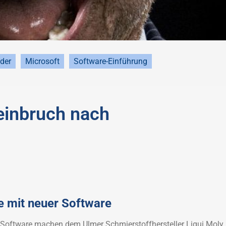
der
Microsoft
Software-Einführung
neinbruch nach
e mit neuer Software
 Software machen dem Ulmer Schmierstoffhersteller Liqui Moly