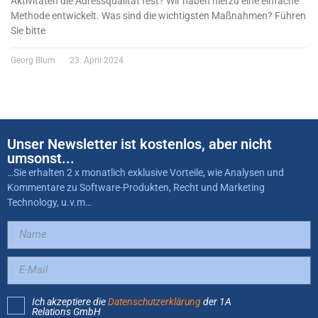
Aktivitäten die Adressqualität fest? Wir haben hierzu eine einfache
Methode entwickelt. Was sind die wichtigsten Maßnahmen? Führen
Sie bitte
Georg Blum
23. April 2024
Unser Newsletter ist kostenlos, aber nicht
umsonst...
…Sie erhalten 2 x monatlich exklusive Vorteile, wie Analysen und
Kommentare zu Software-Produkten, Recht und Marketing
Technology, u.v.m…
Ich akzeptiere die
Datenschutzerklärung
der 1A
Relations GmbH