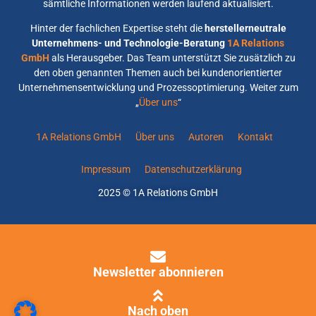
sämtliche Informationen werden laufend aktualisiert.
Hinter der fachlichen Expertise steht die
herstellerneutrale
Unternehmens- und Technologie-Beratung
1A Relations
GmbH
als Herausgeber. Das Team unterstützt Sie zusätzlich zu
den oben genannten Themen auch bei kundenorientierter
Unternehmensentwicklung und Prozessoptimierung. Weiter zum
„
Über uns
“
1A Relations GmbH
Über uns
Autoren
Kontakt
Impressum
Datenschutzerklärung
2025 © 1A Relations GmbH
Newsletter abonnieren
Nach oben