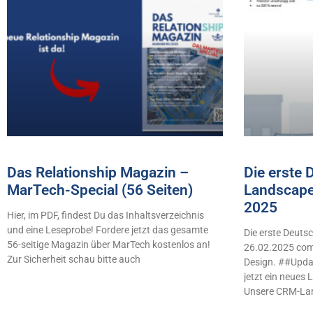
Das Relationship Magazin –
Die erste
MarTech-Special (56 Seiten)
Landscape
2025
Hier, im PDF, findest Du das Inhaltsverzeichnis
und eine Leseprobe! Fordere jetzt das gesamte
Die erste Deut
56-seitige Magazin über MarTech kostenlos an!
26.02.2025 comb
Zur Sicherheit schau bitte auch
Design. ##Updat
jetzt ein neues
Unsere CRM-La