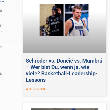
 …
er
f
e
h
Schröder vs. Dončić vs. Mumbrú
– Wer bist Du, wenn ja, wie
viele? Basketball-Leadership-
n.
Lessons
WEITERLESEN »