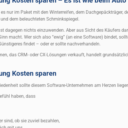
rung Kosten sparen – Es ist wie beim Auto
 es nur im Paket mit den Winterreifen, dem Dachgepäckträger, d
 und dem beleuchteten Schminkspiegel.
ist dagegen nichts einzuwenden. Aber aus Sicht des Käufers dar
inn macht. Wer sich also “ewig” (an eine Software) bindet, sollt
Günstigeres findet – oder er sollte nachverhandeln.
en, das CRM- oder CX-Lösungen verkauft, handelt grundsätzlic
rung Kosten sparen
riedenheit sollte diesem Software-Unternehmen am Herzen liege
efühl haben, dass
r sind, ob sie zuviel bezahlen,
äch mit uns.