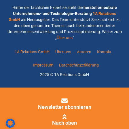
Hinter der fachlichen Expertise steht die
herstellerneutrale
Unternehmens- und Technologie-Beratung
1A Relations
GmbH
als Herausgeber. Das Team unterstützt Sie zusätzlich zu
den oben genannten Themen auch bei kundenorientierter
Unternehmensentwicklung und Prozessoptimierung. Weiter zum
„
Über uns
“
1A Relations GmbH
Über uns
Autoren
Kontakt
Impressum
Datenschutzerklärung
2025 © 1A Relations GmbH
Newsletter abonnieren
Nach oben