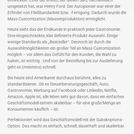
entwickeln. Einer der ersten, der diesen Satz nachweislich
umgesetzt hat, war Henry Ford. Der Autopionier war einer der
Erfinder von Fließbandarbeit bzw. -Fertigung. Dadurch wurde die
Mass Customization (Massenproduktion) ermöglicht.
Heute sieht das der Endkunde in praktisch jeder Gastronomie.
Eine eingeschränkte, klar definierte Produkt-Auswahl. Einige
wenige Standards als „Bestseller“. Dennoch ist durch die
Auswahlmöglichkeiten ein großer Teil an Mass Customization
möglich – vor allem das Gefühl für den Kunden, die Wahl zu
haben, ist wichtig . Und von der Bestellung bis zur Auslieferung
geht es (meistens) schnell.
Bis heute sind Amerikaner durchaus berühmt, alles zu
standardisieren. Ob es Steuerberatungsgeschäft, Auto,
Gastronomie, Werbung auf Facebook oder LinkedIn, Netflix,
Amazon, Apple ist, alle leben sehr gut davon, dass ein einfaches
Geschäftsmodell extrem skalierbar – für eine große Menge an
Konsumenten käuflich – ist.
Perfektioniert wird das Geschäftsmodell mit der Subskriptions-
Option. Das macht es einfach, schnell, dauerhaft und skalierbar.