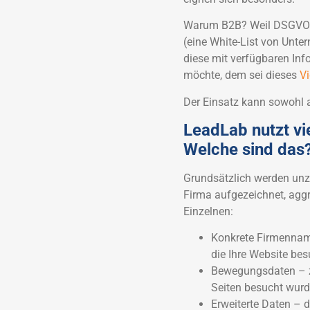
Warum B2B? Weil DSGVO-ko
(eine White-List von Unte
diese mit verfügbaren In
möchte, dem sei dieses
V
Der Einsatz kann sowohl 
LeadLab nutzt vi
Welche sind das
Grundsätzlich werden unzä
Firma aufgezeichnet, aggr
Einzelnen:
Konkrete Firmennam
die Ihre Website be
Bewegungsdaten – z
Seiten besucht wur
Erweiterte Daten – 