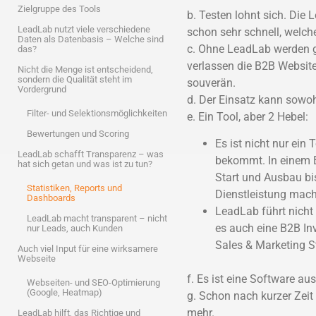
Zielgruppe des Tools
b. Testen lohnt sich. Die
LeadLab nutzt viele verschiedene
schon sehr schnell, welch
Daten als Datenbasis – Welche sind
c. Ohne LeadLab werden g
das?
verlassen die B2B Websit
Nicht die Menge ist entscheidend,
sondern die Qualität steht im
souverän.
Vordergrund
d. Der Einsatz kann sowo
Filter- und Selektionsmöglichkeiten
e. Ein Tool, aber 2 Hebel:
Bewertungen und Scoring
Es ist nicht nur ein
LeadLab schafft Transparenz – was
bekommt. In einem B
hat sich getan und was ist zu tun?
Start und Ausbau bi
Statistiken, Reports und
Dienstleistung macht
Dashboards
LeadLab führt nicht
LeadLab macht transparent – nicht
es auch eine B2B In
nur Leads, auch Kunden
Sales & Marketing St
Auch viel Input für eine wirksamere
Webseite
f. Es ist eine Software a
Webseiten- und SEO-Optimierung
(Google, Heatmap)
g. Schon nach kurzer Zeit
mehr.
LeadLab hilft, das Richtige und