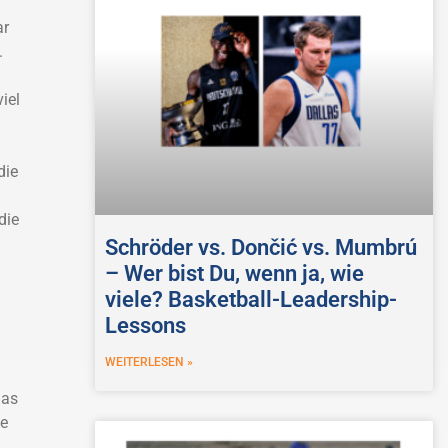
ar
.
iel
die
die
Schröder vs. Dončić vs. Mumbrú
– Wer bist Du, wenn ja, wie
viele? Basketball-Leadership-
Lessons
WEITERLESEN »
Das
le