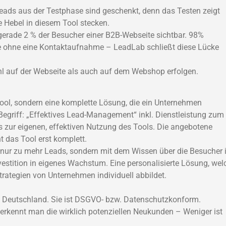
 Leads aus der Testphase sind geschenkt, denn das Testen zeigt
e Hebel in diesem Tool stecken.
erade 2 % der Besucher einer B2B-Webseite sichtbar. 98%
e ohne eine Kontaktaufnahme – LeadLab schließt diese Lücke
hl auf der Webseite als auch auf dem Webshop erfolgen.
 Tool, sondern eine komplette Lösung, die ein Unternehmen
egriff: „Effektives Lead-Management“ inkl. Dienstleistung zum
s zur eigenen, effektiven Nutzung des Tools. Die angebotene
 das Tool erst komplett.
 nur zu mehr Leads, sondern mit dem Wissen über die Besucher i
vestition in eigenes Wachstum. Eine personalisierte Lösung, wel
rategien von Unternehmen individuell abbildet.
us Deutschland. Sie ist DSGVO- bzw. Datenschutzkonform.
 erkennt man die wirklich potenziellen Neukunden – Weniger ist