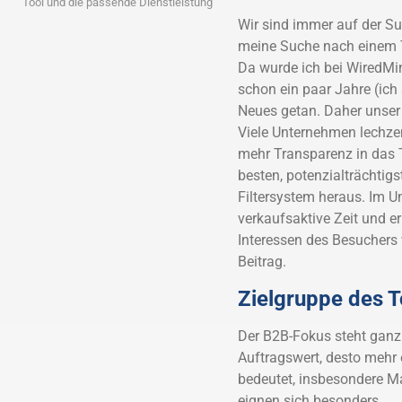
Tool und die passende Dienstleistung
Wir sind immer auf der Su
meine Suche nach einem T
Da wurde ich bei WiredMin
schon ein paar Jahre (ich 
Neues getan. Daher unser
Viele Unternehmen lechz
mehr Transparenz in das 
besten, potenzialträchtig
Filtersystem heraus. Im Um
verkaufsaktive Zeit und erh
Interessen des Besuchers 
Beitrag.
Zielgruppe des T
Der B2B-Fokus steht ganz 
Auftragswert, desto mehr
bedeutet, insbesondere M
eignen sich besonders.