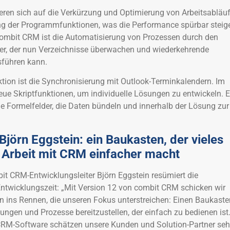
eren sich auf die Verkürzung und Optimierung von Arbeitsabläu
ng der Programmfunktionen, was die Performance spürbar steige
combit CRM ist die Automatisierung von Prozessen durch den
ver, der nun Verzeichnisse überwachen und wiederkehrende
sführen kann.
tion ist die Synchronisierung mit Outlook-Terminkalendern. Im
eue Skriptfunktionen, um individuelle Lösungen zu entwickeln. E
lle Formelfelder, die Daten bündeln und innerhalb der Lösung zur
Björn Eggstein: ein Baukasten, der vieles
n Arbeit mit CRM einfacher macht
t CRM-Entwicklungsleiter Björn Eggstein resümiert die
ntwicklungszeit: „Mit Version 12 von combit CRM schicken wir
 ins Rennen, die unseren Fokus unterstreichen: Einen Baukaste
ungen und Prozesse bereitzustellen, der einfach zu bedienen ist
CRM-Software schätzen unsere Kunden und Solution-Partner sehr