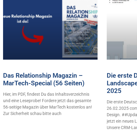
Das Relationship Magazin –
Die erste
MarTech-Special (56 Seiten)
Landscape
2025
Hier, im PDF, findest Du das Inhaltsverzeichnis
und eine Leseprobe! Fordere jetzt das gesamte
Die erste Deut
56-seitige Magazin über MarTech kostenlos an!
26.02.2025 comb
Zur Sicherheit schau bitte auch
Design. ##Updat
jetzt ein neues
Unsere CRM-La