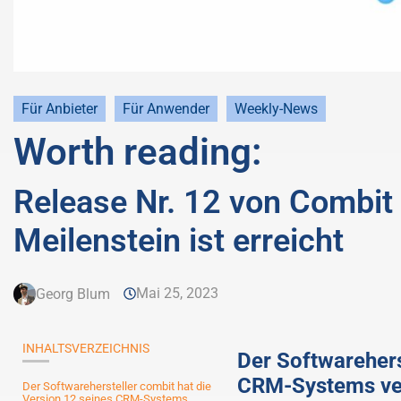
Für Anbieter
Für Anwender
Weekly-News
Worth reading:
Release Nr. 12 von Combit 
Meilenstein ist erreicht
Mai 25, 2023
Georg Blum
INHALTSVERZEICHNIS
Der Softwarehers
CRM-Systems ver
Der Softwarehersteller combit hat die
Version 12 seines CRM-Systems