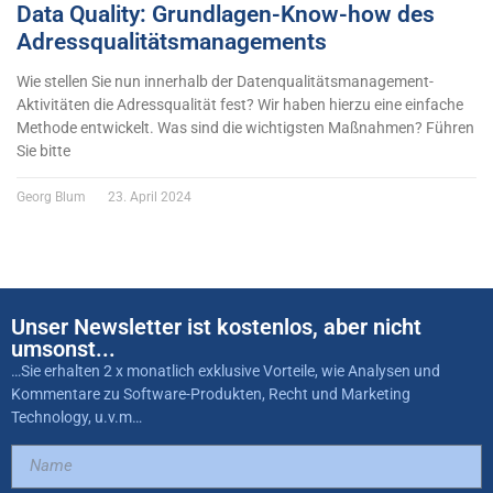
Data Quality: Grundlagen-Know-how des
Adressqualitätsmanagements
Wie stellen Sie nun innerhalb der Datenqualitätsmanagement-
Aktivitäten die Adressqualität fest? Wir haben hierzu eine einfache
Methode entwickelt. Was sind die wichtigsten Maßnahmen? Führen
Sie bitte
Georg Blum
23. April 2024
Unser Newsletter ist kostenlos, aber nicht
umsonst...
…Sie erhalten 2 x monatlich exklusive Vorteile, wie Analysen und
Kommentare zu Software-Produkten, Recht und Marketing
Technology, u.v.m…