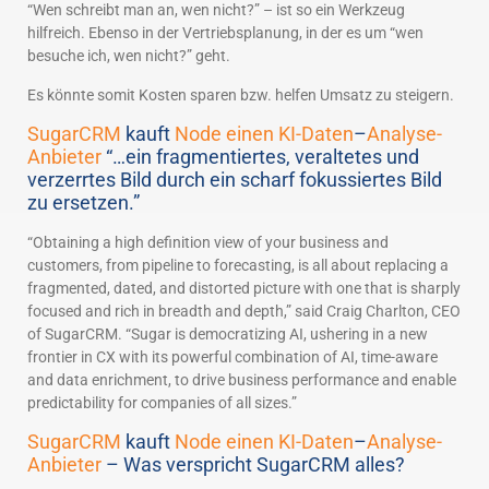
“Wen schreibt man an, wen nicht?” – ist so ein Werkzeug
hilfreich. Ebenso in der Vertriebsplanung, in der es um “wen
besuche ich, wen nicht?” geht.
Es könnte somit Kosten sparen bzw. helfen Umsatz zu steigern.
SugarCRM
kauft
Node einen KI-
Daten
–
Analyse-
Anbieter
“…ein fragmentiertes, veraltetes und
verzerrtes Bild durch ein scharf fokussiertes Bild
zu ersetzen.”
“Obtaining a high definition view of your business and
customers, from pipeline to forecasting, is all about replacing a
fragmented, dated, and distorted picture with one that is sharply
focused and rich in breadth and depth,” said Craig Charlton, CEO
of SugarCRM. “Sugar is democratizing AI, ushering in a new
frontier in CX with its powerful combination of AI, time-aware
and data enrichment, to drive business performance and enable
predictability for companies of all sizes.”
SugarCRM
kauft
Node einen KI-
Daten
–
Analyse-
Anbieter
– Was verspricht SugarCRM alles?