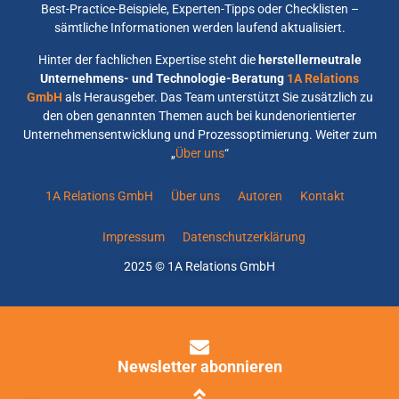
Best-Practice-Beispiele, Experten-Tipps oder Checklisten –
sämtliche Informationen werden laufend aktualisiert.
Hinter der fachlichen Expertise steht die
herstellerneutrale
Unternehmens- und Technologie-Beratung
1A Relations
GmbH
als Herausgeber. Das Team unterstützt Sie zusätzlich zu
den oben genannten Themen auch bei kundenorientierter
Unternehmensentwicklung und Prozessoptimierung. Weiter zum
„
Über uns
“
1A Relations GmbH
Über uns
Autoren
Kontakt
Impressum
Datenschutzerklärung
2025 © 1A Relations GmbH
Newsletter abonnieren