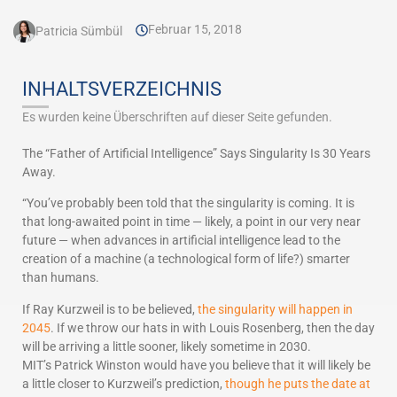
Februar 15, 2018
Patricia Sümbül
INHALTSVERZEICHNIS
Es wurden keine Überschriften auf dieser Seite gefunden.
The “Father of Artificial Intelligence” Says Singularity Is 30 Years
Away.
“You’ve probably been told that the singularity is coming. It is
that long-awaited point in time — likely, a point in our very near
future — when advances in artificial intelligence lead to the
creation of a machine (a technological form of life?) smarter
than humans.
If Ray Kurzweil is to be believed,
the singularity will happen in
2045
. If we throw our hats in with Louis Rosenberg, then the day
will be arriving a little sooner, likely sometime in 2030.
MIT’s Patrick Winston would have you believe that it will likely be
a little closer to Kurzweil’s prediction,
though he puts the date at